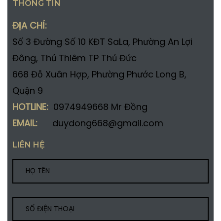
THÔNG TIN
ĐỊA CHỈ:
Số 3 Đường Số 10 KĐT SaLa, Phường An Lợi
Đông, Thủ Thiêm TP Thủ Đức
668 Đỗ Xuân Hợp, Phường Phước Long B,
Quận 9
HOTLINE:
0974949668 Mr Đồng
EMAIL:
duydong668@gmail.com
LIÊN HỆ