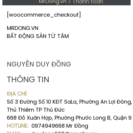
MrDong.vn
>
Thanh toán
[woocommerce_checkout]
MRDONG.VN
BẤT ĐỘNG SẢN TỪ TÂM
NGUYỄN DUY ĐỒNG
THÔNG TIN
ĐỊA CHỈ:
Số 3 Đường Số 10 KĐT SaLa, Phường An Lợi Đông,
Thủ Thiêm TP Thủ Đức
668 Đỗ Xuân Hợp, Phường Phước Long B, Quận 9
HOTLINE:
0974949668 Mr Đồng