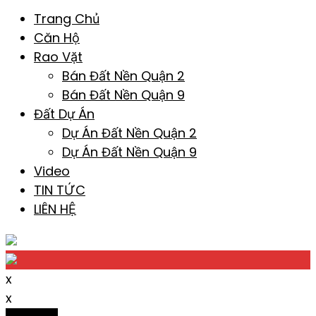
Trang Chủ
Căn Hộ
Rao Vặt
Bán Đất Nền Quận 2
Bán Đất Nền Quận 9
Đất Dự Án
Dự Án Đất Nền Quận 2
Dự Án Đất Nền Quận 9
Video
TIN TỨC
LIÊN HỆ
x
x