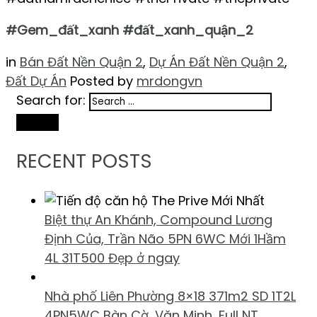
#Gem_đất_xanh #đất_xanh_quận_2
in
Bán Đất Nền Quận 2
,
Dự Án Đất Nền Quận 2
,
Đất Dự Án
Posted by
mrdongvn
Search for:
Search
RECENT POSTS
Biệt thự An Khánh, Compound Lương
Định Của, Trần Não 5PN 6WC Mới 1Hầm
4L 31T500 Đẹp ở ngay
Nhà phố Liên Phường 8×18 371m2 SD 1T2L
4PN5WC Bàn Cờ, Văn Minh, Full NT