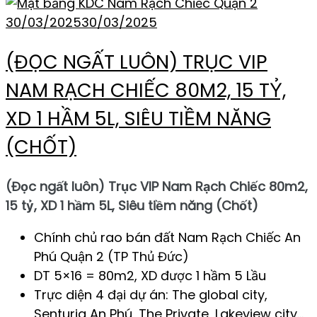
30/03/2025
30/03/2025
(ĐỌC NGẤT LUÔN) TRỤC VIP
NAM RẠCH CHIẾC 80M2, 15 TỶ,
XD 1 HẦM 5L, SIÊU TIỀM NĂNG
(CHỐT)
(Đọc ngất luôn) Trục VIP Nam Rạch Chiếc 80m2,
15 tỷ, XD 1 hầm 5L, Siêu tiềm năng (Chốt)
Chính chủ rao bán đất Nam Rạch Chiếc An
Phú Quận 2 (TP Thủ Đức)
DT 5×16 = 80m2, XD được 1 hầm 5 Lầu
Trực diện 4 đại dự án: The global city,
Senturia An Phú, The Private, Lakeview city…