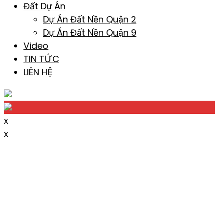
Đất Dự Án
Dự Án Đất Nền Quận 2
Dự Án Đất Nền Quận 9
Video
TIN TỨC
LIÊN HỆ
x
x