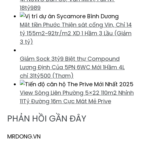
18tỷ989
Mặt tiền Phước Thiện sát cổng Vin, Chỉ 14
tỷ 155m2~92tr/m2 XD 1 Hầm 3 Lầu (Giảm
3 tỷ)
Giảm Sock 3tỷ9 Biệt thự Compound
Lương Định Của 5PN 6WC Mới 1Hầm 4L
chỉ 31tỷ500 (Thơm)
View Sông Liên Phường 5×22 110m2 Nhỉnh
11Tỷ Đường 16m Cực Mát Mẻ Prive
PHẢN HỒI GẦN ĐÂY
MRDONG.VN