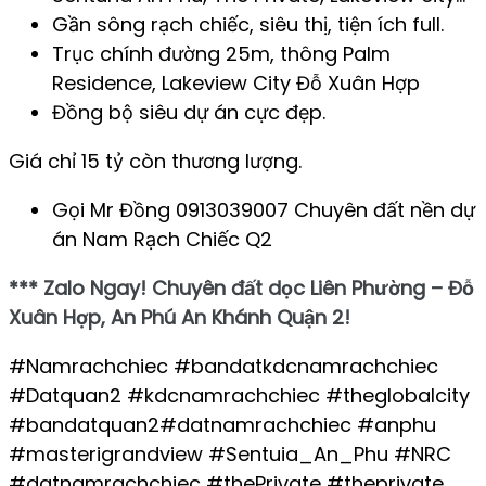
Gần sông rạch chiếc, siêu thị, tiện ích full.
Trục chính đường 25m, thông Palm
Residence, Lakeview City Đỗ Xuân Hợp
Đồng bộ siêu dự án cực đẹp.
Giá chỉ 15 tỷ còn thương lượng.
Gọi Mr Đồng 0913039007 Chuyên đất nền dự
án Nam Rạch Chiếc Q2
*** Zalo Ngay! Chuyên đất dọc Liên Phường – Đỗ
Xuân Hợp
, An Phú An Khánh Quận 2!
#Namrachchiec #bandatkdcnamrachchiec
#Datquan2 #kdcnamrachchiec #theglobalcity
#bandatquan2#datnamrachchiec #anphu
#masterigrandview #Sentuia_An_Phu #NRC
#datnamrachchiec #thePrivate #theprivate