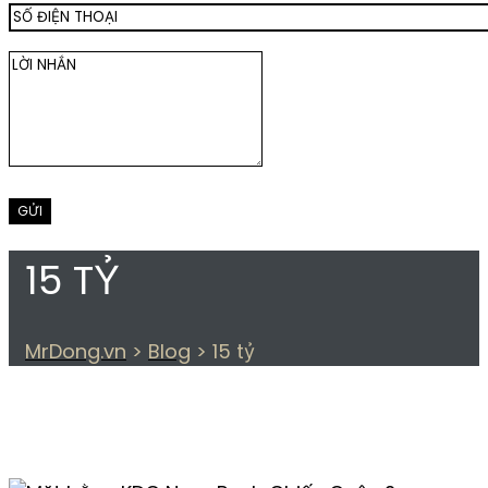
15 TỶ
MrDong.vn
>
Blog
>
15 tỷ
THẺ:
15 TỶ