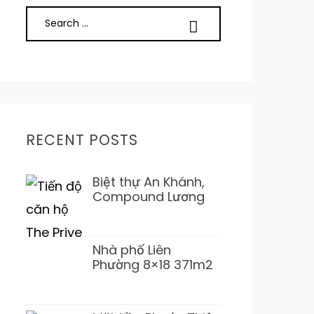
RECENT POSTS
Biệt thự An Khánh,
Compound Lương
Định Của, Trần Não
5PN 6WC Mới 1Hầm
4L 31T500 Đẹp ở
Nhà phố Liên
ngay
Phường 8×18 371m2
SD 1T2L 4PN5WC
Bàn Cờ, Văn Minh,
Full NT 18tỷ989