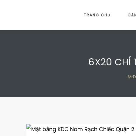
TRANG CHỦ
CĂ
6X20 CHỈ 
 2
 2
MrD
 9
 9
n 2
n 2