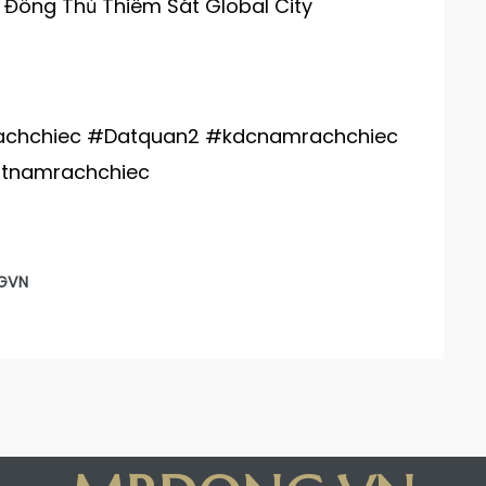
, Đông Thủ Thiêm Sát Global City
chchiec #Datquan2 #kdcnamrachchiec
atnamrachchiec
GVN