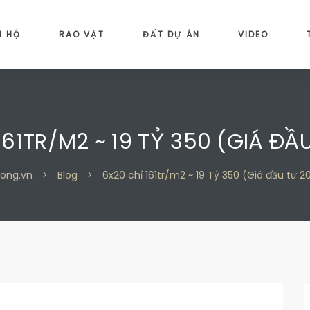
N HỘ
RAO VẶT
ĐẤT DỰ ÁN
VIDEO
161TR/M2 ~ 19 TỶ 350 (GIÁ ĐẦ
ong.vn
>
Blog
>
6x20 chỉ 161tr/m2 ~ 19 Tỷ 350 (Giá đầu tư 2