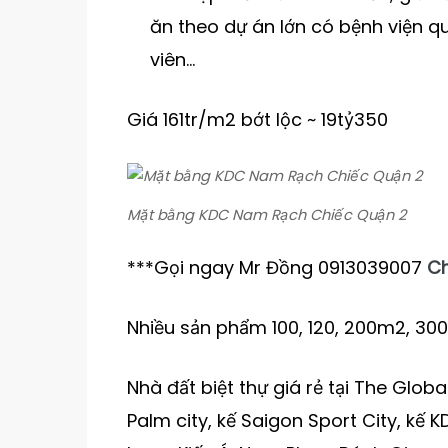
ăn theo dự án lớn có bệnh viện q
viên…
Giá 161tr/m2 bớt lộc ~ 19tỷ350
Mặt bằng KDC Nam Rạch Chiếc Quận 2
***Gọi ngay Mr Đồng 0913039007
Ch
Nhiều sản phẩm 100, 120, 200m2, 30
Nhà đất biệt thự giá rẻ tại The Globa
Palm city, kế Saigon Sport City, k