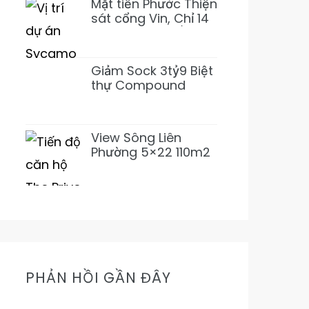
Mặt tiền Phước Thiện
sát cổng Vin, Chỉ 14
tỷ 155m2~92tr/m2
XD 1 Hầm 3 Lầu
(Giảm 3 tỷ)
Giảm Sock 3tỷ9 Biệt
thự Compound
Lương Định Của 5PN
6WC Mới 1Hầm 4L chỉ
31tỷ500 (Thơm)
View Sông Liên
Phường 5×22 110m2
Nhỉnh 11Tỷ Đường
16m Cực Mát Mẻ
Prive
PHẢN HỒI GẦN ĐÂY