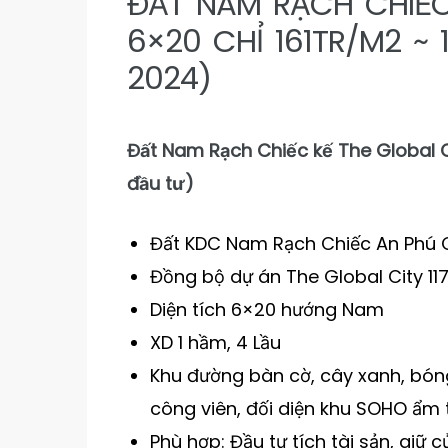
ĐẤT NAM RẠCH CHIẾC 
6×20 CHỈ 161TR/M2 ~ 
2024)
Đất Nam Rạch Chiếc kế The Global Ci
đầu tư)
Đất KDC Nam Rạch Chiếc An Phú 
Đồng bộ dự án The Global City 11
Diện tích 6×20 hướng Nam
XD 1 hầm, 4 Lầu
Khu đường bàn cờ, cây xanh, bón
công viên, đối diện khu SOHO ẩm t
Phù hợp: Đầu tư tích tài sản, giữ 