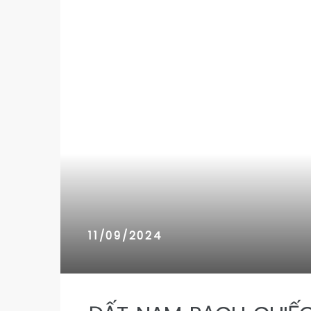
n 9
n 9
11/09/2024