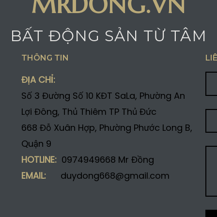
MRDONG.VN
BẤT ĐỘNG SẢN TỪ TÂM
THÔNG TIN
LI
ĐỊA CHỈ:
Số 3 Đường Số 10 KĐT SaLa, Phường An
Lợi Đông, Thủ Thiêm TP Thủ Đức
668 Đỗ Xuân Hợp, Phường Phước Long B,
Quận 9
HOTLINE:
0974949668 Mr Đồng
EMAIL:
duydong668@gmail.com