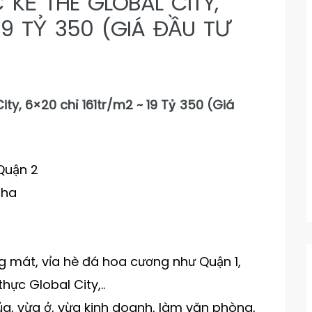
KẾ THE GLOBAL CITY,
19 TỶ 350 (GIÁ ĐẦU TƯ
ty, 6×20 chỉ 161tr/m2 ~ 19 Tỷ 350 (Giá
Quận 2
7ha
g mát, vỉa hè đá hoa cương như Quận 1,
hực Global City,..
của, vừa ở, vừa kinh doanh, làm văn phòng,