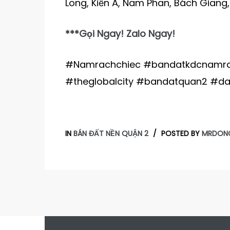
Long, Kiến Á, Nam Phan, Bách Giang
***Gọi Ngay! Zalo Ngay!
#Namrachchiec #bandatkdcnamra
#theglobalcity #bandatquan2 #d
IN
BÁN ĐẤT NỀN QUẬN 2
POSTED BY
MRDON