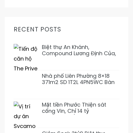
RECENT POSTS
Biệt thự An Khánh,
Compound Lương Định Của,
Trần Não 5PN 6WC Mới 1Hầm
4L 31T500 Đẹp ở ngay
Nhà phố Liên Phường 8×18
371m2 SD 1T2L 4PN5WC Bàn
Cờ, Văn Minh, Full NT 18tỷ989
Mặt tiền Phước Thiện sát
cổng Vin, Chỉ 14 tỷ
155m2~92tr/m2 XD 1 Hầm 3
Lầu (Giảm 3 tỷ)