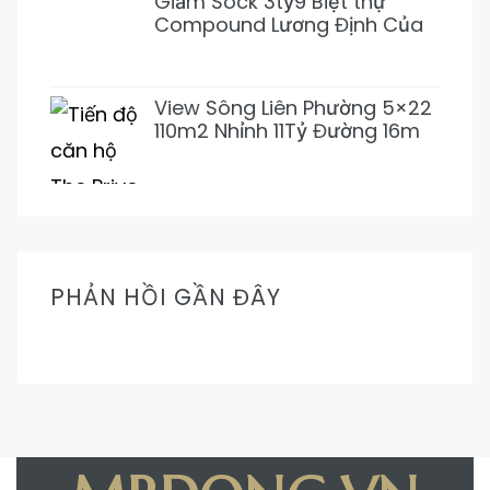
Giảm Sock 3tỷ9 Biệt thự
Compound Lương Định Của
5PN 6WC Mới 1Hầm 4L chỉ
31tỷ500 (Thơm)
View Sông Liên Phường 5×22
110m2 Nhỉnh 11Tỷ Đường 16m
Cực Mát Mẻ Prive
PHẢN HỒI GẦN ĐÂY