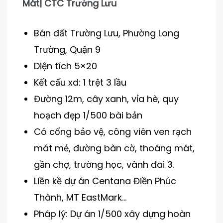
Mát| CTC Trường Lưu
Bán đất Trường Lưu, Phường Long
Trường, Quận 9
Diện tích 5×20
Kết cấu xd: 1 trệt 3 lầu
Đường 12m, cây xanh, vỉa hè, quy
hoạch đẹp 1/500 bài bản
Có cổng bảo vệ, công viên ven rạch
mát mẻ, đường bàn cờ, thoáng mát,
gần chợ, trường học, vành đai 3.
Liền kề dự án Centana Điền Phúc
Thành, MT EastMark…
Pháp lý: Dự án 1/500 xây dựng hoàn