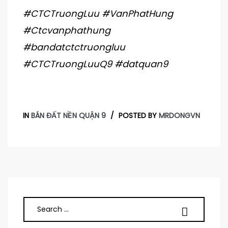
#CTCTruongLuu #VanPhatHung
#Ctcvanphathung
#bandatctctruongluu
#CTCTruongLuuQ9 #datquan9
IN
BÁN ĐẤT NỀN QUẬN 9
POSTED BY
MRDONGVN