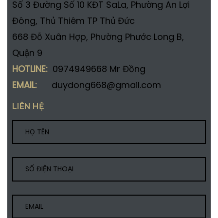
Số 3 Đường Số 10 KĐT SaLa, Phường An Lợi
Đông, Thủ Thiêm TP Thủ Đức
668 Đỗ Xuân Hợp, Phường Phước Long B,
Quận 9
HOTLINE:
0974949668 Mr Đồng
EMAIL:
duydong668@gmail.com
LIÊN HỆ