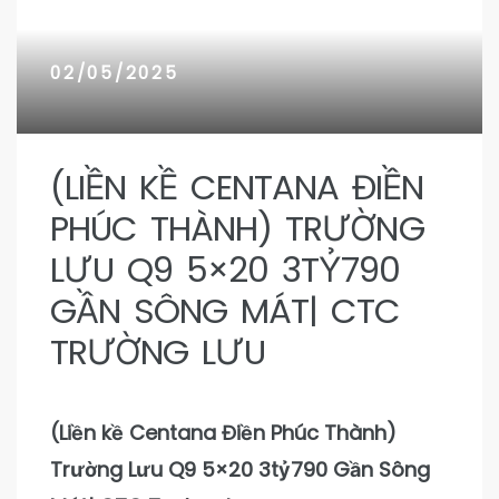
n 9
n 9
02/05/2025
(LIỀN KỀ CENTANA ĐIỀN
PHÚC THÀNH) TRƯỜNG
LƯU Q9 5×20 3TỶ790
GẦN SÔNG MÁT| CTC
TRƯỜNG LƯU
(Liền kề Centana Điền Phúc Thành)
Trường Lưu Q9 5×20 3tỷ790 Gần Sông