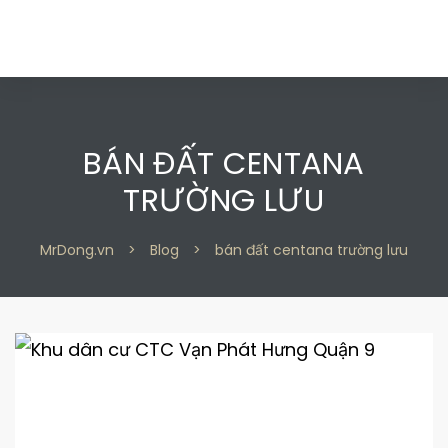
BÁN ĐẤT CENTANA
TRƯỜNG LƯU
 2
 2
MrDong.vn
>
Blog
>
bán đất centana trường lưu
 9
 9
n 2
n 2