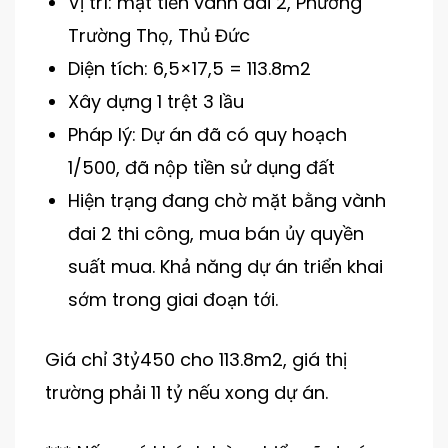
Vị trí: mặt tiền vành đai 2, Phường
Trường Thọ, Thủ Đức
Diện tích: 6,5×17,5 = 113.8m2
Xây dựng 1 trệt 3 lầu
Pháp lý: Dự án đã có quy hoạch
1/500, đã nộp tiền sử dụng đất
Hiện trạng đang chờ mặt bằng vành
đai 2 thi công, mua bán ủy quyền
suất mua. Khả năng dự án triển khai
sớm trong giai đoạn tới.
Giá chỉ 3tỷ450 cho 113.8m2, giá thị
trường phải 11 tỷ nếu xong dự án.