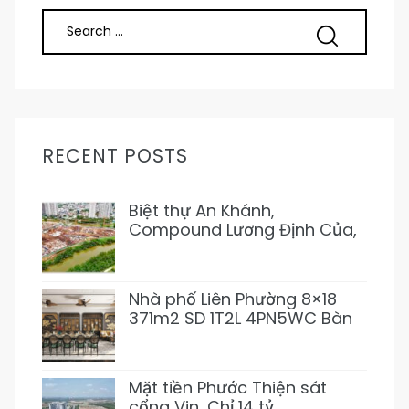
RECENT POSTS
Biệt thự An Khánh,
Compound Lương Định Của,
Trần Não 5PN 6WC Mới 1Hầm
4L 31T500 Đẹp ở ngay
Nhà phố Liên Phường 8×18
371m2 SD 1T2L 4PN5WC Bàn
Cờ, Văn Minh, Full NT 18tỷ989
Mặt tiền Phước Thiện sát
cổng Vin, Chỉ 14 tỷ