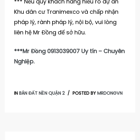
*** Nếu quý khách hàng hiểu rõ dự án
Khu dân cư Tranimexco và chấp nhận
pháp lý, rành pháp lý, nội bộ, vui lòng
liên hệ Mr Đồng để sở hữu.
***Mr Đồng 0913039007 Uy tín – Chuyên
Nghiệp.
IN
BÁN ĐẤT NỀN QUẬN 2
POSTED BY
MRDONGVN