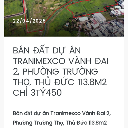
n 9
22/04/2025
BÁN ĐẤT DỰ ÁN
TRANIMEXCO VÀNH ĐAI
2, PHƯỜNG TRƯỜNG
THỌ, THỦ ĐỨC 113.8M2
CHỈ 3TỶ450
Bán đất dự án Tranimexco Vành Đai 2,
Phường Trường Thọ, Thủ Đức 113.8m2