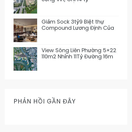
155m2~92tr/m2 XD 1 Hầm 3
Lầu (Giảm 3 tỷ)
Giảm Sock 3tỷ9 Biệt thự
Compound Lương Định Của
5PN 6WC Mới 1Hầm 4L chỉ
31tỷ500 (Thơm)
View Sông Liên Phường 5×22
110m2 Nhỉnh 11Tỷ Đường 16m
Cực Mát Mẻ Prive
PHẢN HỒI GẦN ĐÂY