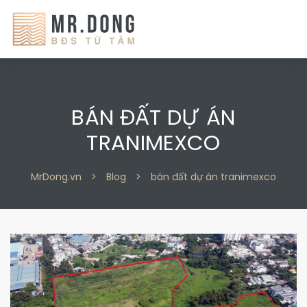
BÁN ĐẤT DỰ ÁN
TRANIMEXCO
 2
MrDong.vn
>
Blog
>
bán đất dự án tranimexco
 9
n 2