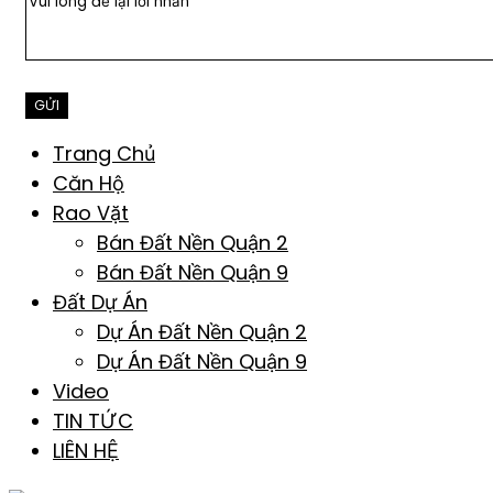
Trang Chủ
Căn Hộ
Rao Vặt
Bán Đất Nền Quận 2
Bán Đất Nền Quận 9
Đất Dự Án
Dự Án Đất Nền Quận 2
Dự Án Đất Nền Quận 9
Video
TIN TỨC
LIÊN HỆ