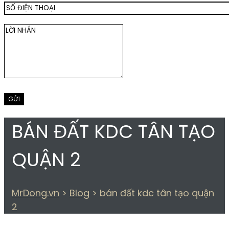
BÁN ĐẤT KDC TÂN TẠO
QUẬN 2
MrDong.vn
>
Blog
>
bán đất kdc tân tạo quận
2