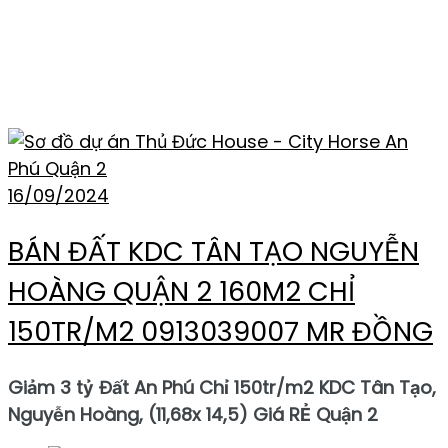
THẺ:
BÁN ĐẤT KDC TÂN
TẠO QUẬN 2
16/09/2024
BÁN ĐẤT KDC TÂN TẠO NGUYỄN
HOÀNG QUẬN 2 160M2 CHỈ
150TR/M2 0913039007 MR ĐỒNG
Giảm 3 tỷ Đất An Phú Chỉ 150tr/m2 KDC Tân Tạo,
Nguyễn Hoàng, (11,68x 14,5) Giá RẺ Quận 2