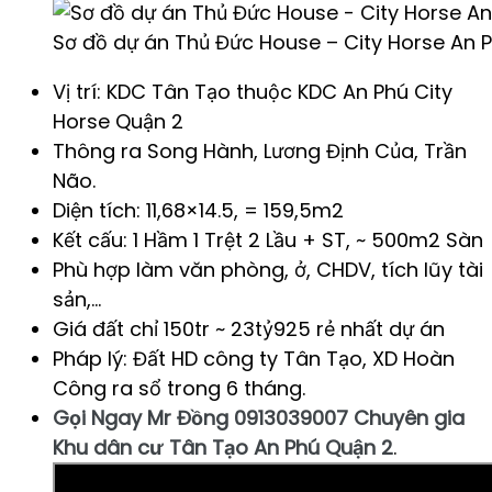
Sơ đồ dự án Thủ Đức House – City Horse An 
Vị trí: KDC Tân Tạo thuộc KDC An Phú City
Horse Quận 2
Thông ra Song Hành, Lương Định Của, Trần
Não.
Diện tích: 11,68×14.5, = 159,5m2
Kết cấu: 1 Hầm 1 Trệt 2 Lầu + ST, ~ 500m2 Sàn
Phù hợp làm văn phòng, ở, CHDV, tích lũy tài
sản,…
Giá đất chỉ 150tr ~ 23tỷ925 rẻ nhất dự án
Pháp lý: Đất HD công ty Tân Tạo, XD Hoàn
Công ra sổ trong 6 tháng.
Gọi Ngay Mr Đồng 0913039007 Chuyên gia
Khu dân cư Tân Tạo An Phú Quận 2
.