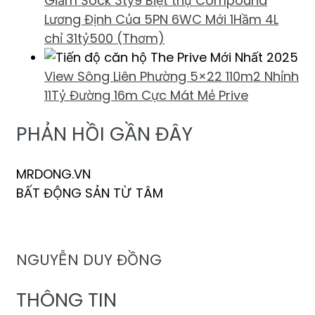
Giảm Sock 3tỷ9 Biệt thự Compound
Lương Định Của 5PN 6WC Mới 1Hầm 4L
chỉ 31tỷ500 (Thơm)
View Sông Liên Phường 5×22 110m2 Nhỉnh
11Tỷ Đường 16m Cực Mát Mẻ Prive
PHẢN HỒI GẦN ĐÂY
MRDONG.VN
BẤT ĐỘNG SẢN TỪ TÂM
NGUYỄN DUY ĐỒNG
THÔNG TIN