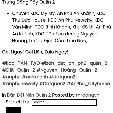
Trưng Đông Tây Quận 2
Chuyên KDC Mỹ Mỹ, An Phú An Khánh, KDC
Thủ Đức House, KDC An Phú Newcity, KDC
Văn Minh, TDC Bình Khánh, Khu đô thị An Phú
An Khánh, KDC Tân Tạo đường Nguyễn
Hoàng, Lương Định Của, Trần Não,
Gọi Ngay! Gọi Liền, Zalo Ngay!
#kdc_TÂN_TẠO #bán_đất_an_phú_quận_2
#Đất_Quận_2 #Nguyễn_Hoàng_Quận_2
#anphu #anhkhanh #datquan2
#anphunewcity #Datquan2 #AnPhu_Cityhorse
in
Bán Đất Nền Quận 2
Posted by
mrdongvn
Search for:
Search