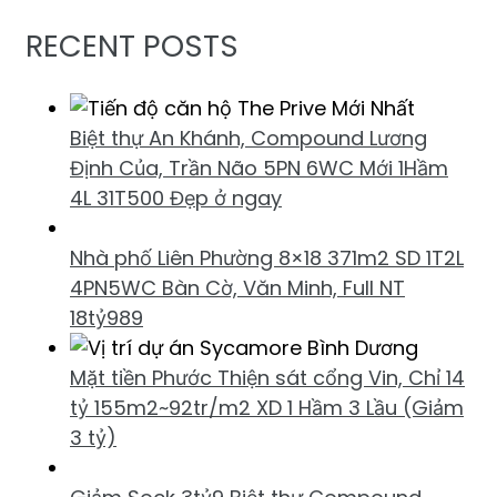
RECENT POSTS
Biệt thự An Khánh, Compound Lương
Định Của, Trần Não 5PN 6WC Mới 1Hầm
4L 31T500 Đẹp ở ngay
Nhà phố Liên Phường 8×18 371m2 SD 1T2L
4PN5WC Bàn Cờ, Văn Minh, Full NT
18tỷ989
Mặt tiền Phước Thiện sát cổng Vin, Chỉ 14
tỷ 155m2~92tr/m2 XD 1 Hầm 3 Lầu (Giảm
3 tỷ)