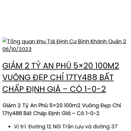
THẺ:
BÁN ĐẤT KHU D
AN PHÚ AN KHÁNH
06/10/2023
GIẢM 2 TỶ AN PHÚ 5×20 100M2
VUÔNG ĐẸP CHỈ 17TY488 BẤT
CHẤP ĐỊNH GIÁ – CÓ 1-0-2
Giảm 2 Tỷ An Phú 5×20 100m2 Vuông Đẹp Chỉ
17ty488 Bất Chấp Định Giá – Có 1-0-2
Vị trí: Đường 12 Nối Trần Lựu và đường 37