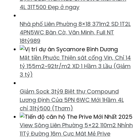
4L 31T500 Đẹp ở ngay
Nhà phố Liên Phường 8×18 371m2 SD 1T2L
4PN5WC Bàn Cờ, Văn Minh, Full NT
18tỷ989
Mặt tiền Phước Thiện sát cổng Vin, Chỉ 14
tỷ 155m2~92tr/m2 XD 1 Hầm 3 Lầu (Giảm
3 tỷ)
Giảm Sock 3tỷ9 Biệt thự Compound
Lương Định Của 5PN 6WC Mới 1Hầm 4L
chỉ 31tỷ500 (Thơm)
View Sông Liên Phường 5×22 110m2 Nhỉnh
11Tỷ Đường 16m Cực Mát Mẻ Prive