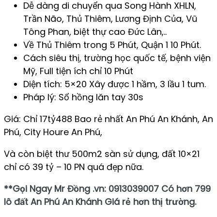
Dễ dàng di chuyển qua Song Hành XHLN,
Trần Não, Thủ Thiêm, Lương Định Của, Vũ
Tông Phan, biệt thự cao Đức Lân,..
Về Thủ Thiêm trong 5 Phút, Quận 1 10 Phút.
Cách siêu thị, trường học quốc tế, bệnh viện
Mỹ, Full tiện ích chỉ 10 Phút
Diện tích: 5×20 Xây được 1 hầm, 3 lầu 1 tum.
Pháp lý: Sổ hồng lăn tay 30s
Giá: Chỉ 17tỷ488 Bao rẻ nhất An Phú An Khánh, An
Phú, City Houre An Phú,
Và còn biệt thư 500m2 sàn sử dụng, đất 10×21
chỉ có 39 tỷ – 10 PN quá đẹp nữa.
**Gọi Ngay Mr Đồng .vn: 0913039007 Có hơn 799
lô đất An Phú An Khánh Giá rẻ hơn thị trường.