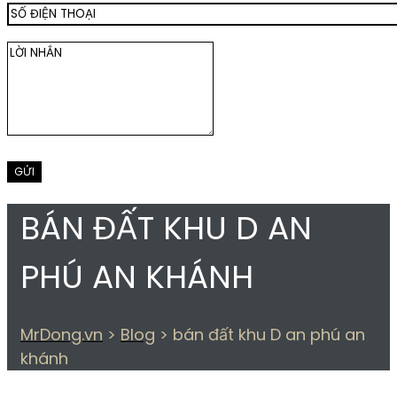
BÁN ĐẤT KHU D AN
PHÚ AN KHÁNH
MrDong.vn
>
Blog
>
bán đất khu D an phú an
khánh