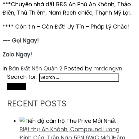
***Chuyên nhà đất BĐS An Phú An Khánh, Thảo
Điền, Thủ Thiêm, Nam Rạch chiếc, Thạnh Mỹ Lợi.
**** Còn tin – Còn Đất! Uy Tín – Pháp Lý Chắc!
—- Gọi Ngay!
Zalo Ngay!
in
Bán Đất Nền Quận 2
Posted by
mrdongvn
Search for:
Search
RECENT POSTS
Biệt thự An Khánh, Compound Lương
Định Của, Trần Não 5PN 6WC Mới 1Hầm