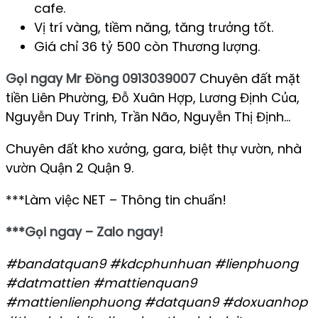
cafe.
Vị trí vàng, tiềm năng, tăng trưởng tốt.
Giá chỉ 36 tỷ 500 còn Thương lượng.
Gọi ngay Mr Đồng 0913039007
Chuyên đất mặt
tiền Liên Phường, Đỗ Xuân Hợp, Lương Định Của,
Nguyễn Duy Trinh, Trần Não, Nguyễn Thị Định…
Chuyên đất kho xưởng, gara, biệt thự vườn, nhà
vườn Quận 2 Quận 9.
***Làm việc NET – Thông tin chuẩn!
***Gọi ngay – Zalo ngay!
#bandatquan9 #kdcphunhuan #lienphuong
#datmattien #mattienquan9
#mattienlienphuong #datquan9 #doxuanhop