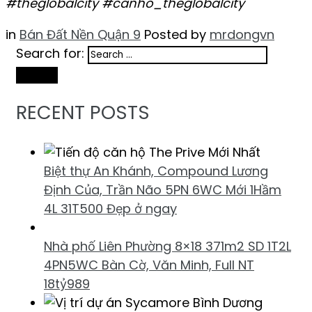
#theglobalcity #canho_theglobalcity
in
Bán Đất Nền Quận 9
Posted by
mrdongvn
Search for:
Search
RECENT POSTS
Biệt thự An Khánh, Compound Lương
Định Của, Trần Não 5PN 6WC Mới 1Hầm
4L 31T500 Đẹp ở ngay
Nhà phố Liên Phường 8×18 371m2 SD 1T2L
4PN5WC Bàn Cờ, Văn Minh, Full NT
18tỷ989