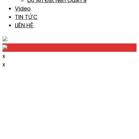
Dự Án Đất Nền Quận 9
Video
TIN TỨC
LIÊN HỆ
x
x