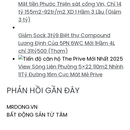
Mặt tiền Phước Thiện sát cổng Vin, Chỉ 14
tỷ 155m2~92tr/m2 XD 1 Hầm 3 Lầu (Giảm
3 tỷ)
Giảm Sock 3tỷ9 Biệt thự Compound
Lương Định Của 5PN 6WC Mới 1Hầm 4L
chỉ 31tỷ500 (Thơm)
View Sông Liên Phường 5×22 110m2 Nhỉnh
11Tỷ Đường 16m Cực Mát Mẻ Prive
PHẢN HỒI GẦN ĐÂY
MRDONG.VN
BẤT ĐỘNG SẢN TỪ TÂM