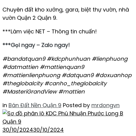
Chuyên đất kho xưởng, gara, biệt thự vườn, nhà
vườn Quận 2 Quận 9.
***Làm việc NET – Thông tin chuẩn!
***Gọi ngay – Zalo ngay!
#bandatquan9 #kdcphunhuan #lienphuong
#datmattien #mattienquan9
#mattienlienphuong #datquan9 #doxuanhop
#theglobalcity #canho_theglobalcity
#MasteriGrandView #mattien
in
Bán Đất Nền Quận 9
Posted by
mrdongvn
30/10/2024
30/10/2024