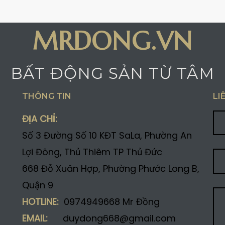
MRDONG.VN
BẤT ĐỘNG SẢN TỪ TÂM
THÔNG TIN
LI
ĐỊA CHỈ:
Số 3 Đường Số 10 KĐT SaLa, Phường An
Lợi Đông, Thủ Thiêm TP Thủ Đức
668 Đỗ Xuân Hợp, Phường Phước Long B,
Quận 9
HOTLINE:
0974949668 Mr Đồng
EMAIL:
duydong668@gmail.com