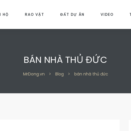
N HỘ
RAO VẶT
ĐẤT DỰ ÁN
VIDEO
BÁN NHÀ THỦ ĐỨC
MrDong.vn
>
Blog
>
bán nhà thủ đức