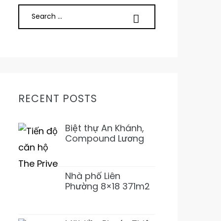
RECENT POSTS
Biệt thự An Khánh,
Compound Lương
Định Của, Trần Não
5PN 6WC Mới 1Hầm
4L 31T500 Đẹp ở
Nhà phố Liên
ngay
Phường 8×18 371m2
SD 1T2L 4PN5WC
Bàn Cờ, Văn Minh,
Full NT 18tỷ989