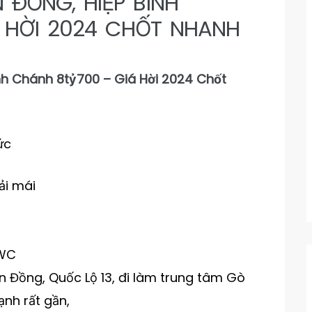
 ĐỒNG, HIỆP BÌNH
 HỜI 2024 CHỐT NHANH
h Chánh 8tỷ700 – Giá Hời 2024 Chốt
ức
ải mái
2WC
 Đồng, Quốc Lộ 13, đi làm trung tâm Gò
ạnh rất gần,