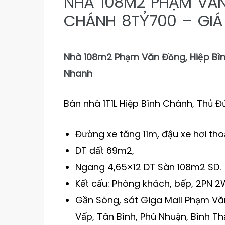
NHÀ 108M2 PHẠM VĂN
CHÁNH 8TỶ700 – GIÁ
Nhà 108m2 Phạm Văn Đồng, Hiệp Bìn
Nhanh
Bán nhà 1T1L Hiệp Bình Chánh, Thủ Đ
Đường xe tăng 11m, đậu xe hơi tho
DT đất 69m2,
Ngang 4,65×12 DT Sàn 108m2 SD.
Kết cấu: Phòng khách, bếp, 2PN 
Gần Sông, sát Giga Mall Phạm Văn
Vấp, Tân Bình, Phú Nhuận, Bình Th