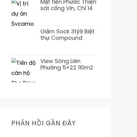
Mặt tiền Phước Thiện
sát cổng Vin, Chỉ 14
tỷ 155m2~92tr/m2
XD 1 Hầm 3 Lầu
(Giảm 3 tỷ)
Giảm Sock 3tỷ9 Biệt
thự Compound
Lương Định Của 5PN
6WC Mới 1Hầm 4L chỉ
31tỷ500 (Thơm)
View Sông Liên
Phường 5×22 110m2
Nhỉnh 11Tỷ Đường
16m Cực Mát Mẻ
Prive
PHẢN HỒI GẦN ĐÂY