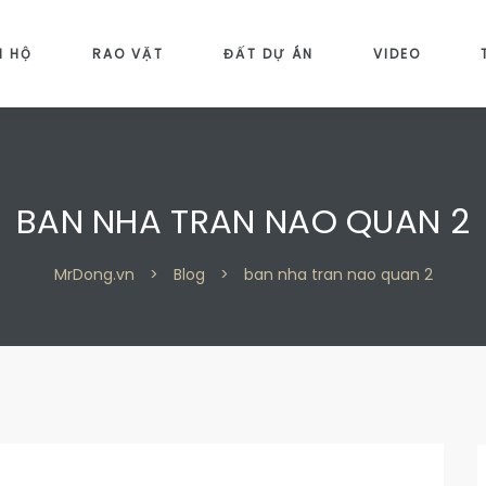
N HỘ
RAO VẶT
ĐẤT DỰ ÁN
VIDEO
BAN NHA TRAN NAO QUAN 2
MrDong.vn
>
Blog
>
ban nha tran nao quan 2