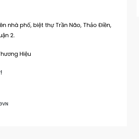
 nhà phố, biệt thự Trần Não, Thảo Điền,
uận 2.
Thương Hiệu
!
GVN