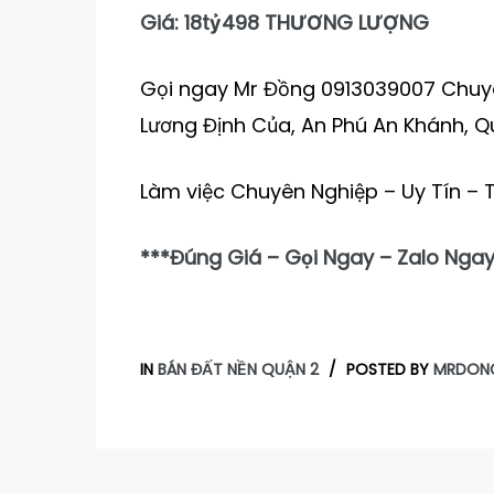
Giá: 18tỷ498 THƯƠNG LƯỢNG
Gọi ngay Mr Đồng 0913039007 Chuyên
Lương Định Của, An Phú An Khánh, Q
Làm việc Chuyên Nghiệp – Uy Tín – 
***Đúng Giá – Gọi Ngay – Zalo Ngay
IN
BÁN ĐẤT NỀN QUẬN 2
POSTED BY
MRDON