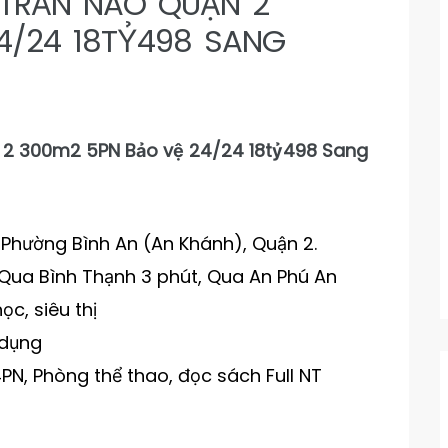
TRẦN NÃO QUẬN 2
4/24 18TỶ498 SANG
2 300m2 5PN Bảo vệ 24/24 18tỷ498 Sang
 Phường Bình An (An Khánh), Quận 2.
 Qua Bình Thạnh 3 phút, Qua An Phú An
ọc, siêu thị
 dụng
 4PN, Phòng thể thao, đọc sách Full NT