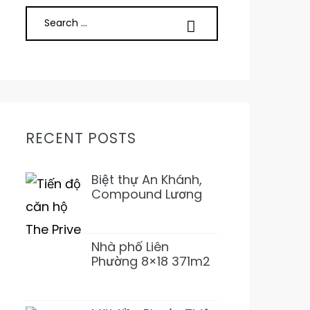
RECENT POSTS
Biệt thự An Khánh,
Compound Lương
Định Của, Trần Não
5PN 6WC Mới 1Hầm
4L 31T500 Đẹp ở
Nhà phố Liên
ngay
Phường 8×18 371m2
SD 1T2L 4PN5WC
Bàn Cờ, Văn Minh,
Full NT 18tỷ989