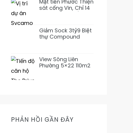
Mặt tiền Phước Thiện
sát cổng Vin, Chỉ 14
tỷ 155m2~92tr/m2
XD 1 Hầm 3 Lầu
(Giảm 3 tỷ)
Giảm Sock 3tỷ9 Biệt
thự Compound
Lương Định Của 5PN
6WC Mới 1Hầm 4L chỉ
31tỷ500 (Thơm)
View Sông Liên
Phường 5×22 110m2
Nhỉnh 11Tỷ Đường
16m Cực Mát Mẻ
Prive
PHẢN HỒI GẦN ĐÂY