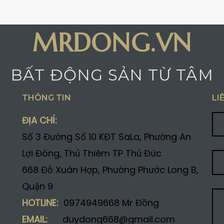
MRDONG.VN
BẤT ĐỘNG SẢN TỪ TÂM
THÔNG TIN
LI
ĐỊA CHỈ:
Số 3 Đường Số 10 KĐT SaLa, Phường An
Lợi Đông, Thủ Thiêm TP Thủ Đức
668 Đỗ Xuân Hợp, Phường Phước Long B,
Quận 9
HOTLINE:
0974949668 Mr Đồng
EMAIL:
duydong668@gmail.com