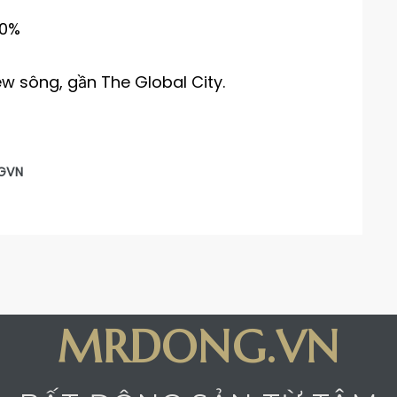
20%
iew sông, gần The Global City.
GVN
MRDONG.VN