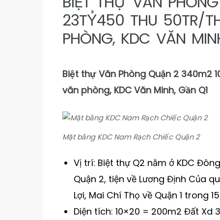
BIỆT THỰ VĂN PHÒNG
23TỶ450 THU 50TR/T
PHÒNG, KDC VĂN MIN
Biệt thự Văn Phòng Quận 2 340m2 1
văn phòng, KDC Văn Minh, Gần Q1
Mặt bằng KDC Nam Rạch Chiếc Quận 2
Vị trí: Biệt thự Q2 nằm ở KDC Đô
Quận 2, tiện về Lương Định Của q
Lợi, Mai Chí Thọ về Quận 1 trong 15
Diện tích: 10×20 = 200m2 Đất Xd