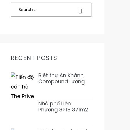
RECENT POSTS
Biệt thự An Khánh,
Compound Lương
Định Của, Trần Não
5PN 6WC Mới 1Hầm
4L 31T500 Đẹp ở
Nhà phố Liên
ngay
Phường 8×18 371m2
SD 1T2L 4PN5WC
Bàn Cờ, Văn Minh,
Full NT 18tỷ989