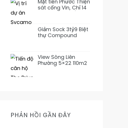
Mặt tiền Phước Thiện
sát cổng Vin, Chỉ 14
tỷ 155m2~92tr/m2
XD 1 Hầm 3 Lầu
(Giảm 3 tỷ)
Giảm Sock 3tỷ9 Biệt
thự Compound
Lương Định Của 5PN
6WC Mới 1Hầm 4L chỉ
31tỷ500 (Thơm)
View Sông Liên
Phường 5×22 110m2
Nhỉnh 11Tỷ Đường
16m Cực Mát Mẻ
Prive
PHẢN HỒI GẦN ĐÂY