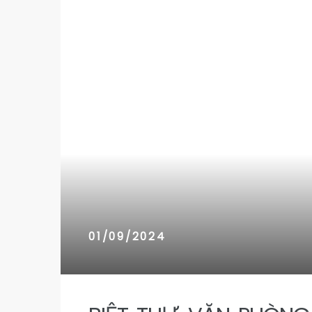
n 9
n 9
01/09/2024