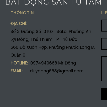
BẤT ĐỘNG SẢN TỪ TÂM
THÔNG TIN
LI
ĐỊA CHỈ:
Số 3 Đường Số 10 KĐT SaLa, Phường An
Lợi Đông, Thủ Thiêm TP Thủ Đức
668 Đỗ Xuân Hợp, Phường Phước Long B,
Quận 9
HOTLINE:
0974949668 Mr Đồng
EMAIL:
duydong668@gmail.com