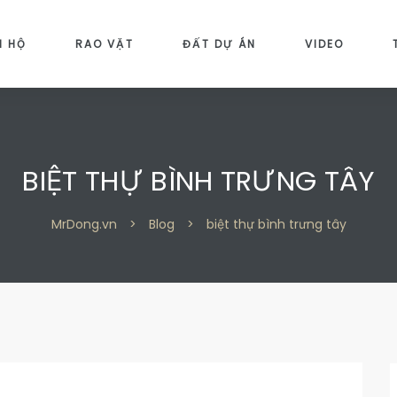
N HỘ
RAO VẶT
ĐẤT DỰ ÁN
VIDEO
BIỆT THỰ BÌNH TRƯNG TÂY
MrDong.vn
>
Blog
>
biệt thự bình trưng tây