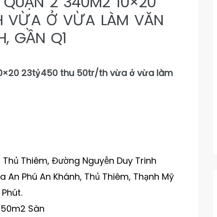
 QUẬN 2 340M2 10×20
H VỪA Ở VỪA LÀM VĂN
H, GẦN Q1
0×20 23tỷ450 thu 50tr/th vừa ở vừa làm
ng Thủ Thiêm, Đường Nguyễn Duy Trinh
ua An Phú An Khánh, Thủ Thiêm, Thạnh Mỹ
 Phút.
 350m2 Sàn