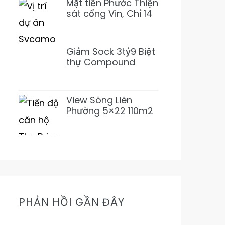
Mặt tiền Phước Thiện
sát cổng Vin, Chỉ 14
tỷ 155m2~92tr/m2
XD 1 Hầm 3 Lầu
(Giảm 3 tỷ)
Giảm Sock 3tỷ9 Biệt
thự Compound
Lương Định Của 5PN
6WC Mới 1Hầm 4L chỉ
31tỷ500 (Thơm)
View Sông Liên
Phường 5×22 110m2
Nhỉnh 11Tỷ Đường
16m Cực Mát Mẻ
Prive
PHẢN HỒI GẦN ĐÂY