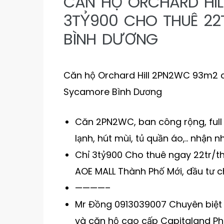
CĂN HỘ ORCHARD HIL
3TỶ900 CHO THUÊ 2
BÌNH DƯƠNG
Căn hộ Orchard Hill 2PN2WC 93m2 c
Sycamore Bình Dương
Căn 2PN2WC, ban công rộng, full nộ
lạnh, hút mùi, tủ quần áo,.. nhận 
Chỉ 3tỷ900 Cho thuê ngay 22tr/thá
AOE MALL Thành Phố Mới, đầu tư ch
————–
Mr Đồng 0913039007 Chuyên biệt
và căn hộ cao cấp Capitaland Phâ