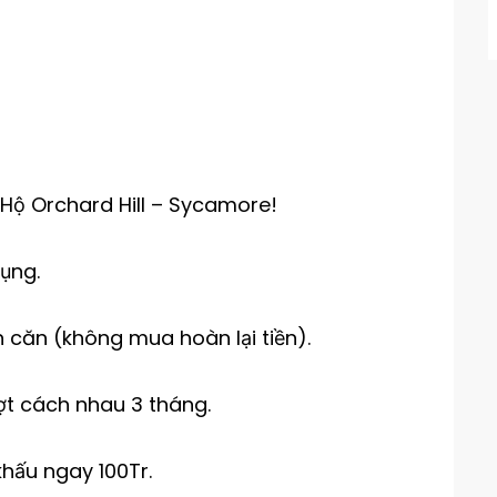
Hộ Orchard Hill – Sycamore!
dụng.
n căn (không mua hoàn lại tiền).
ợt cách nhau 3 tháng.
hấu ngay 100Tr.