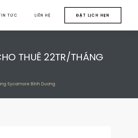
TIN TỨC
LIÊN HỆ
ĐẶT LỊCH HẸN
CHO THUÊ 22TR/THÁNG
háng Sycamore Bình Dương