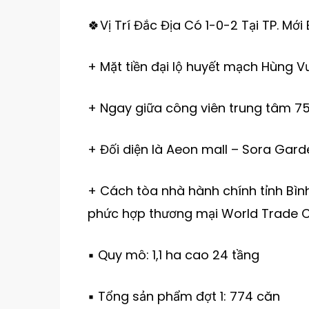
🍀Vị Trí Đắc Địa Có 1-0-2 Tại TP. Mớ
+ Mặt tiền đại lộ huyết mạch Hùng 
+ Ngay giữa công viên trung tâm 7
+ Đối diện là Aeon mall – Sora Gard
+ Cách tòa nhà hành chính tỉnh Bìn
phức hợp thương mại World Trade C
▪️ Quy mô: 1,1 ha cao 24 tầng
▪️ Tổng sản phẩm đợt 1: 774 căn