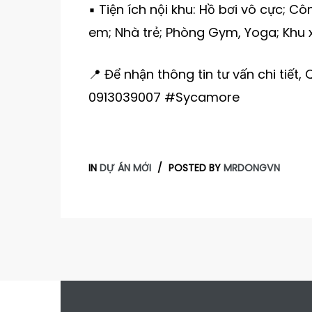
▪️ Tiện ích nội khu: Hồ bơi vô cực; Cô
em; Nhà trẻ; Phòng Gym, Yoga; Khu 
📍 Để nhận thông tin tư vấn chi tiết,
0913039007 #Sycamore
IN
DỰ ÁN MỚI
POSTED BY
MRDONGVN