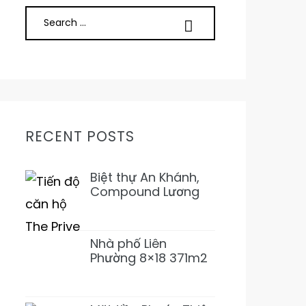
RECENT POSTS
Biệt thự An Khánh,
Compound Lương
Định Của, Trần Não
5PN 6WC Mới 1Hầm
4L 31T500 Đẹp ở
Nhà phố Liên
ngay
Phường 8×18 371m2
SD 1T2L 4PN5WC
Bàn Cờ, Văn Minh,
Full NT 18tỷ989