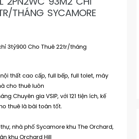
L 2PN2WC 93M2 CHỈ
2TR/THÁNG SYCAMORE
hỉ 3tỷ900 Cho Thuê 22tr/tháng
i thất cao cấp, full bếp, full tolet, máy
nhà cho thuê luôn
ng Chuyên gia VSIP, với 121 tiện ích, kế
o thuê là bài toán tốt.
 thự, nhà phố Sycamore khu The Orchard,
n khu Orchard Hill