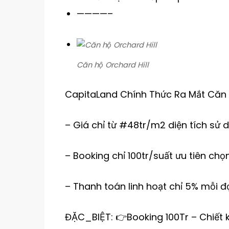
————–
Căn hộ Orchard Hill
CapitaLand Chính Thức Ra Mắt Căn 
– Giá chỉ từ #48tr/m2 diện tích sử 
– Booking chỉ 100tr/suất ưu tiên chọ
– Thanh toán linh hoạt chỉ 5% mỗi đ
ĐẶC_BIỆT: 👉Booking 100Tr – Chiết k