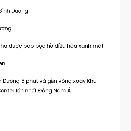
i Bình Dương
Vương
5ha được bao bọc hồ điều hòa xanh mát
en
h Dương 5 phút và gần vòng xoay Khu
enter lớn nhất Đông Nam Á.