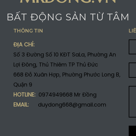
BẤT ĐỘNG SẢN TỪ TÂM
THÔNG TIN
LI
ĐỊA CHỈ:
Số 3 Đường Số 10 KĐT SaLa, Phường An
Lợi Đông, Thủ Thiêm TP Thủ Đức
668 Đỗ Xuân Hợp, Phường Phước Long B,
Quận 9
HOTLINE:
0974949668 Mr Đồng
EMAIL:
duydong668@gmail.com