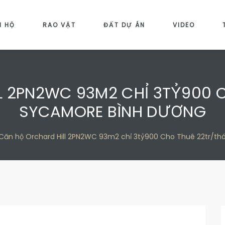
N HỘ
RAO VẶT
ĐẤT DỰ ÁN
VIDEO
L 2PN2WC 93M2 CHỈ 3TỶ900 
SYCAMORE BÌNH DƯƠNG
Căn hộ Orchard Hill 2PN2WC 93m2 chỉ 3tỷ900 Cho Thuê 22tr/t