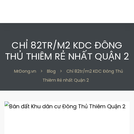
CHỈ 82TR/M2 KDC ĐÔNG
THỦ THIÊM RẺ NHẤT QUẬN 2
 2
 2
MrDong.vn
>
Blog
>
Chỉ 82tr/m2 KDC Đông Thủ
Thiêm Rẻ nhất Quận 2
 9
 9
n 2
n 2