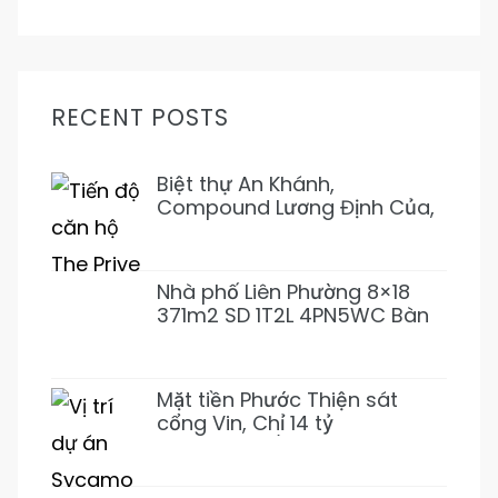
RECENT POSTS
Biệt thự An Khánh,
Compound Lương Định Của,
Trần Não 5PN 6WC Mới 1Hầm
4L 31T500 Đẹp ở ngay
Nhà phố Liên Phường 8×18
371m2 SD 1T2L 4PN5WC Bàn
Cờ, Văn Minh, Full NT 18tỷ989
Mặt tiền Phước Thiện sát
cổng Vin, Chỉ 14 tỷ
155m2~92tr/m2 XD 1 Hầm 3
Lầu (Giảm 3 tỷ)