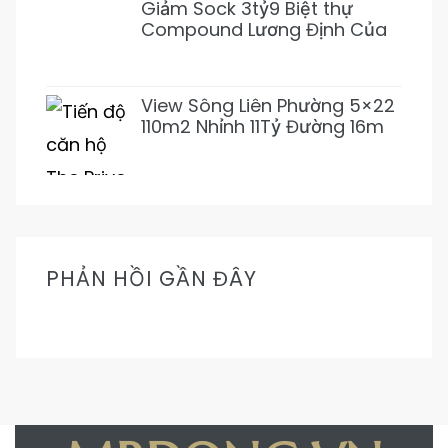
Giảm Sock 3tỷ9 Biệt thự
Compound Lương Định Của
5PN 6WC Mới 1Hầm 4L chỉ
31tỷ500 (Thơm)
View Sông Liên Phường 5×22
110m2 Nhỉnh 11Tỷ Đường 16m
Cực Mát Mẻ Prive
PHẢN HỒI GẦN ĐÂY