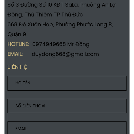
Số 3 Đường Số 10 KĐT SaLa, Phường An Lợi
Đông, Thủ Thiêm TP Thủ Đức
668 Đỗ Xuân Hợp, Phường Phước Long B,
Quận 9
HOTLINE:
0974949668 Mr Đồng
EMAIL:
duydong668@gmail.com
LIÊN HỆ