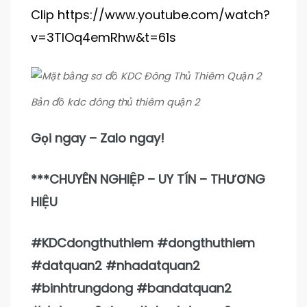
Clip https://www.youtube.com/watch?
v=3TlOq4emRhw&t=61s
Bản đồ kdc đông thủ thiêm quận 2
Gọi ngay – Zalo ngay!
***CHUYÊN NGHIỆP – UY TÍN – THƯƠNG
HIỆU
#KDCdongthuthiem #dongthuthiem
#datquan2 #nhadatquan2
#binhtrungdong #bandatquan2