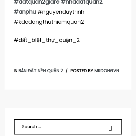
#datquan2giare #nhadatquan2
#anphu
#nguyenduytrinh
#kdcdongthuthiemquan2
#đất_biệt_thự_quận_2
IN
BÁN ĐẤT NỀN QUẬN 2
POSTED BY
MRDONGVN