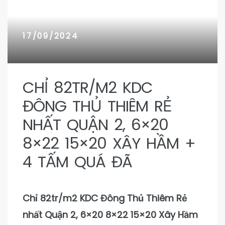
n 9
n 9
17/09/2024
CHỈ 82TR/M2 KDC
ĐÔNG THỦ THIÊM RẺ
NHẤT QUẬN 2, 6×20
8×22 15×20 XÂY HẦM +
4 TẤM QUÁ ĐÃ
Chỉ 82tr/m2 KDC Đông Thủ Thiêm Rẻ
nhất Quận 2, 6×20 8×22 15×20 Xây Hầm