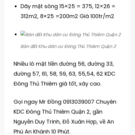
Dãy mặt sông 15×25 = 375, 12×26 =
312m2, 8×25 =200m2 Giá 100tr/m2
Bán đất Khu dân cư Đông Thủ Thiêm Quận 2
Nhiều lô mặt tiền đường 56, đường 33,
đường 57, 61, 58, 59, 63, 55,54, 62 KDC
Đông Thủ Thiêm giá tốt, xây cao.
Gọi ngay Mr Đồng 0913039007 Chuyên
KDC Đông Thủ Thiêm Quận 2, gần
Nguyễn Duy Trinh, Đỗ Xuân Hợp, về An
Phú An Khánh 10 Phút.