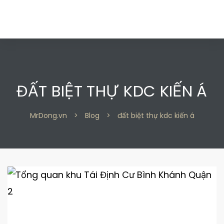
ĐẤT BIỆT THỰ KDC KIẾN Á
 2
 2
MrDong.vn
>
Blog
>
đất biệt thự kdc kiến á
 9
 9
n 2
n 2