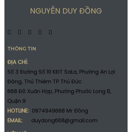
NGUYỄN DUY ĐỒNG
THÔNG TIN
ĐỊA CHỈ:
Số 3 Đường Số 10 KĐT SaLa, Phường An Lợi
Đông, Thủ Thiêm TP Thủ Đức
668 Đỗ Xuân Hợp, Phường Phước Long B,
Quận 9
HOTLINE:
0974949668 Mr Đồng
EMAIL:
duydong668@gmail.com