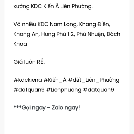
xưởng KDC Kiến Á Liên Phường.
Và nhiều KDC Nam Long, Khang Điền,
Khang An, Hưng Phú 1 2, Phú Nhuận, Bách
Khoa
Giá luôn RẺ.
#kdckiena #Kiến_Á #đất_Liên_Phường
#datquan9 #Lienphuong #datquan9
***Gọi ngay – Zalo ngay!