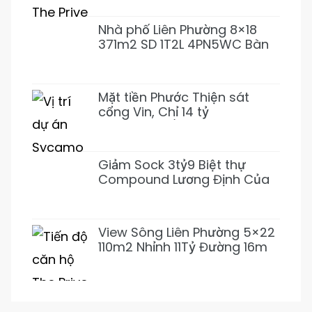
4L 31T500 Đẹp ở ngay
Nhà phố Liên Phường 8×18
371m2 SD 1T2L 4PN5WC Bàn
Cờ, Văn Minh, Full NT 18tỷ989
Mặt tiền Phước Thiện sát
cổng Vin, Chỉ 14 tỷ
155m2~92tr/m2 XD 1 Hầm 3
Lầu (Giảm 3 tỷ)
Giảm Sock 3tỷ9 Biệt thự
Compound Lương Định Của
5PN 6WC Mới 1Hầm 4L chỉ
31tỷ500 (Thơm)
View Sông Liên Phường 5×22
110m2 Nhỉnh 11Tỷ Đường 16m
Cực Mát Mẻ Prive