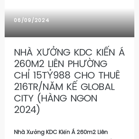
n 9
n 9
06/09/2024
NHÀ XƯỞNG KDC KIẾN Á
260M2 LIÊN PHƯỜNG
CHỈ 15TỶ988 CHO THUÊ
216TR/NĂM KẾ GLOBAL
CITY (HÀNG NGON
2024)
Nhà Xưởng KDC Kiến Á 260m2 Liên