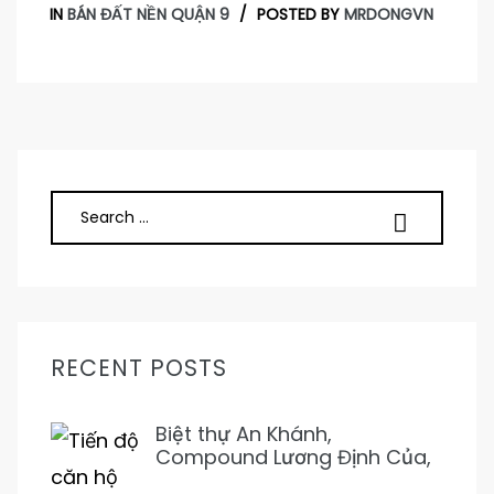
IN
BÁN ĐẤT NỀN QUẬN 9
POSTED BY
MRDONGVN
RECENT POSTS
Biệt thự An Khánh,
Compound Lương Định Của,
Trần Não 5PN 6WC Mới 1Hầm