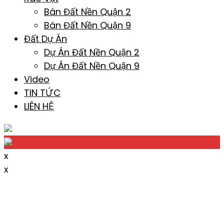
Bán Đất Nền Quận 2
Bán Đất Nền Quận 9
Đất Dự Án
Dự Án Đất Nền Quận 2
Dự Án Đất Nền Quận 9
Video
TIN TỨC
LIÊN HỆ
x
x