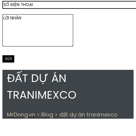
ĐẤT DỰ ÁN
TRANIMEXCO
MrDong.vn
>
Blog
>
đất dự án tranimexco
THẺ:
ĐẤT DỰ ÁN