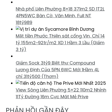
Nhà phố Liên Phường 8×18 371m2 SD 1T2L
4PN5WC Bàn Cờ, Văn Minh, Full NT
18tỷ989
Mặt tiền Phước Thiện sát cổng Vin, Chỉ 14
tỷ 155m2~92tr/m2 XD 1 Hầm 3 Lầu (Giảm
3 tỷ)
Giảm Sock 3tỷ9 Biệt thự Compound
Lương Định Của 5PN 6WC Mới 1Hầm 4L
chỉ 31tỷ500 (Thơm)
View Sông Liên Phường 5×22 110m2 Nhỉnh
11Tỷ Đường 16m Cực Mát Mẻ Prive
PHẢN HỒI GẦN ĐÂY