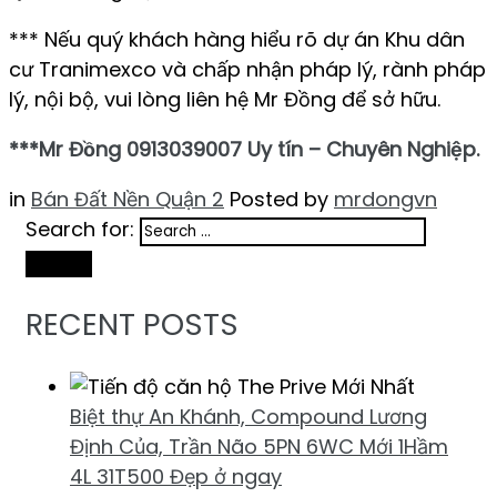
*** Nếu quý khách hàng hiểu rõ dự án Khu dân
cư Tranimexco và chấp nhận pháp lý, rành pháp
lý, nội bộ, vui lòng liên hệ Mr Đồng để sở hữu.
***Mr Đồng 0913039007 Uy tín – Chuyên Nghiệp.
in
Bán Đất Nền Quận 2
Posted by
mrdongvn
Search for:
Search
RECENT POSTS
Biệt thự An Khánh, Compound Lương
Định Của, Trần Não 5PN 6WC Mới 1Hầm
4L 31T500 Đẹp ở ngay