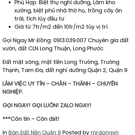
Phù Hợp: Biệt thự nghỉ dưỡng, Làm kho
xưởng, biệt phủ nhà thờ họ, trồng cây ăn
trái, tích lũy đầu tư
Giá từ 7tr/m2 đến 10tr/m2 tùy vị trí.
Gọi Ngay Mr Đồng: 0913.039.007 Chuyên gia đất
vườn, đất CLN Long Thuận, Long Phước.
Đất mặt sông, mặt tiền Long Trường, Trường
Thạnh, Tam Đa, đất nghỉ dưỡng Quận 2, Quận 9
LÀM VIỆC UY TÍN – CHÂN – THÀNH – CHUYÊN
NGHIỆP.
GỌI NGAY! GỌI LUÔN! ZALO NGAY!
***Còn tin – Còn đất!
in
Bán Đất Nền Quận 9
Posted by
mrdongvn