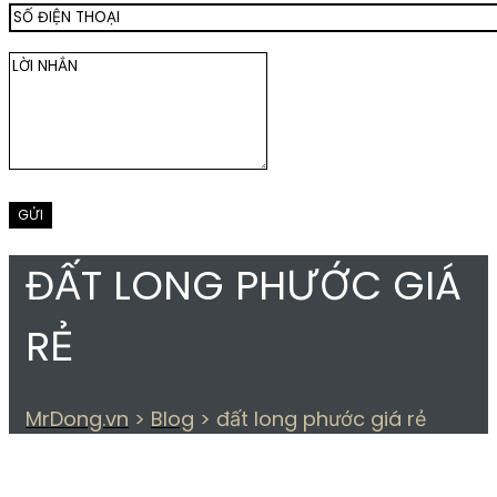
ĐẤT LONG PHƯỚC GIÁ
RẺ
MrDong.vn
>
Blog
>
đất long phước giá rẻ
THẺ:
ĐẤT LONG