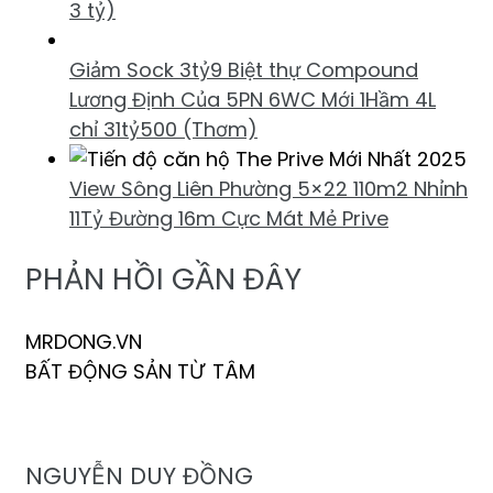
3 tỷ)
Giảm Sock 3tỷ9 Biệt thự Compound
Lương Định Của 5PN 6WC Mới 1Hầm 4L
chỉ 31tỷ500 (Thơm)
View Sông Liên Phường 5×22 110m2 Nhỉnh
11Tỷ Đường 16m Cực Mát Mẻ Prive
PHẢN HỒI GẦN ĐÂY
MRDONG.VN
BẤT ĐỘNG SẢN TỪ TÂM
NGUYỄN DUY ĐỒNG