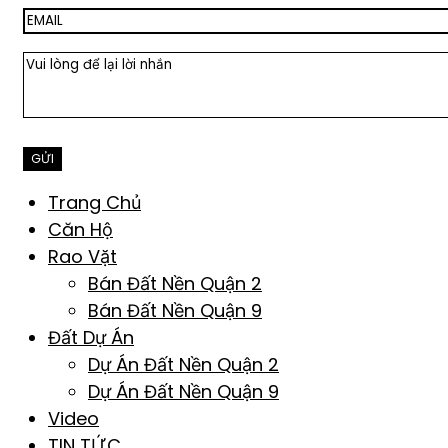
Trang Chủ
Căn Hộ
Rao Vặt
Bán Đất Nền Quận 2
Bán Đất Nền Quận 9
Đất Dự Án
Dự Án Đất Nền Quận 2
Dự Án Đất Nền Quận 9
Video
TIN TỨC