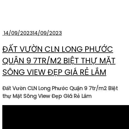
PHƯỚC GIÁ RẺ
14/09/2023
14/09/2023
ĐẤT VƯỜN CLN LONG PHƯỚC
QUẬN 9 7TR/M2 BIỆT THỰ MẶT
SÔNG VIEW ĐẸP GIÁ RẺ LẮM
Đất Vườn CLN Long Phước Quận 9 7tr/m2 Biệt
thự Mặt Sông View Đẹp Giá Rẻ Lắm