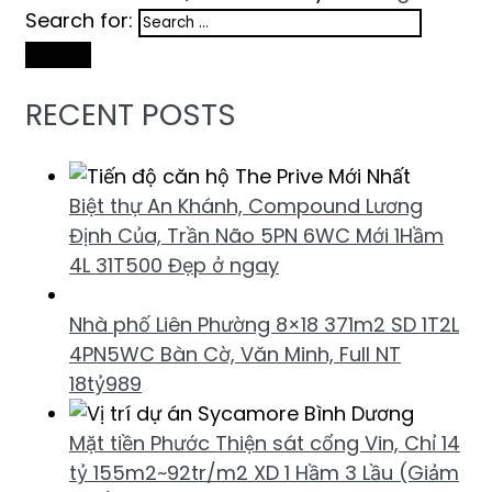
Search for:
Search
RECENT POSTS
Biệt thự An Khánh, Compound Lương
Định Của, Trần Não 5PN 6WC Mới 1Hầm
4L 31T500 Đẹp ở ngay
Nhà phố Liên Phường 8×18 371m2 SD 1T2L
4PN5WC Bàn Cờ, Văn Minh, Full NT
18tỷ989
Mặt tiền Phước Thiện sát cổng Vin, Chỉ 14
tỷ 155m2~92tr/m2 XD 1 Hầm 3 Lầu (Giảm