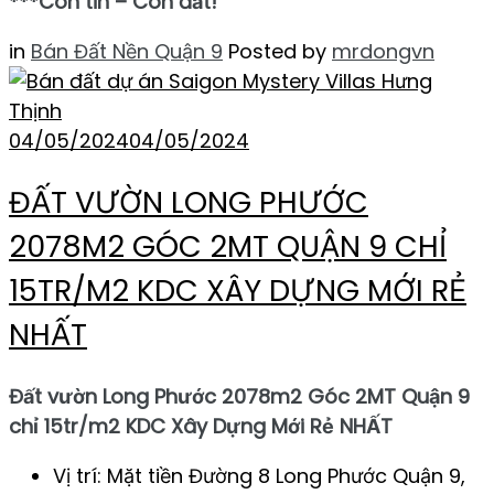
***Còn tin – Còn đất!
in
Bán Đất Nền Quận 9
Posted by
mrdongvn
04/05/2024
04/05/2024
ĐẤT VƯỜN LONG PHƯỚC
2078M2 GÓC 2MT QUẬN 9 CHỈ
15TR/M2 KDC XÂY DỰNG MỚI RẺ
NHẤT
Đất vườn Long Phước 2078m2 Góc 2MT Quận 9
chỉ 15tr/m2 KDC Xây Dựng Mới Rẻ NHẤT
Vị trí: Mặt tiền Đường 8 Long Phước Quận 9,