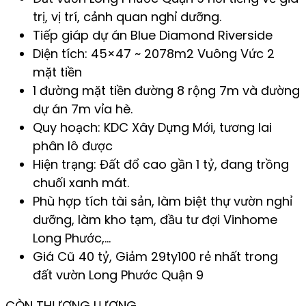
trị, vị trí, cảnh quan nghỉ dưỡng.
Tiếp giáp dự án Blue Diamond Riverside
Diện tích: 45×47 ~ 2078m2 Vuông Vức 2
mặt tiền
1 đường mặt tiền đường 8 rộng 7m và đường
dự án 7m vỉa hè.
Quy hoạch: KDC Xây Dựng Mới, tương lai
phân lô được
Hiện trạng: Đất đổ cao gần 1 tỷ, đang trồng
chuối xanh mát.
Phù hợp tích tài sản, làm biệt thự vườn nghỉ
dưỡng, làm kho tạm, đầu tư đợi Vinhome
Long Phước,…
Giá Cũ 40 tỷ, Giảm 29ty100 rẻ nhất trong
đất vườn Long Phước Quận 9
CÒN THƯƠNG LƯỢNG.