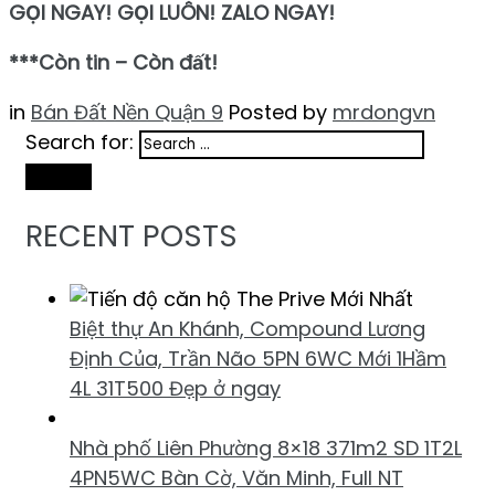
GỌI NGAY! GỌI LUÔN! ZALO NGAY!
***Còn tin – Còn đất!
in
Bán Đất Nền Quận 9
Posted by
mrdongvn
Search for:
Search
RECENT POSTS
Biệt thự An Khánh, Compound Lương
Định Của, Trần Não 5PN 6WC Mới 1Hầm
4L 31T500 Đẹp ở ngay
Nhà phố Liên Phường 8×18 371m2 SD 1T2L
4PN5WC Bàn Cờ, Văn Minh, Full NT