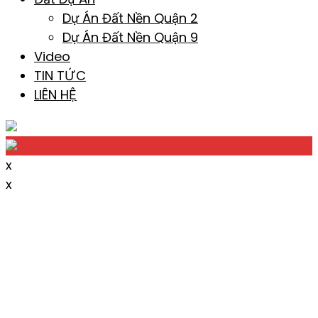
Dự Án Đất Nền Quận 2
Dự Án Đất Nền Quận 9
Video
TIN TỨC
LIÊN HỆ
x
x