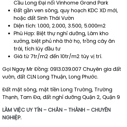
Cầu Long Đại nối Vinhome Grand Park
Đất gần ven sông, quy hoạch KDC XD mới,
hoặc đất Sinh Thái Vườn
Diện tích: 1.000, 2.000, 3.500, 5.000m2
Phù Hợp: Biệt thự nghỉ dưỡng, Làm kho
xưởng, biệt phủ nhà thờ họ, trồng cây ăn
trái, tích lũy đầu tư
Giá từ 7tr/m2 đến 10tr/m2 tùy vị trí.
Gọi Ngay Mr Đồng: 0913.039.007 Chuyên gia đất
vườn, đất CLN Long Thuận, Long Phước.
Đất mặt sông, mặt tiền Long Trường, Trường
Thạnh, Tam Đa, đất nghỉ dưỡng Quận 2, Quận 9
LÀM VIỆC UY TÍN – CHÂN – THÀNH – CHUYÊN
NGHIỆP.