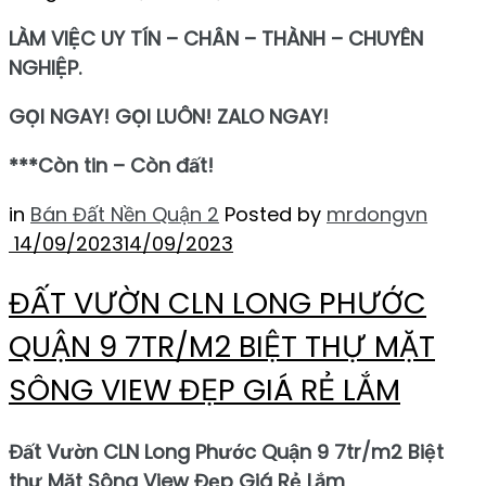
LÀM VIỆC UY TÍN – CHÂN – THÀNH – CHUYÊN
NGHIỆP.
GỌI NGAY! GỌI LUÔN! ZALO NGAY!
***Còn tin – Còn đất!
in
Bán Đất Nền Quận 2
Posted by
mrdongvn
14/09/2023
14/09/2023
ĐẤT VƯỜN CLN LONG PHƯỚC
QUẬN 9 7TR/M2 BIỆT THỰ MẶT
SÔNG VIEW ĐẸP GIÁ RẺ LẮM
Đất Vườn CLN Long Phước Quận 9 7tr/m2 Biệt
thự Mặt Sông View Đẹp Giá Rẻ Lắm