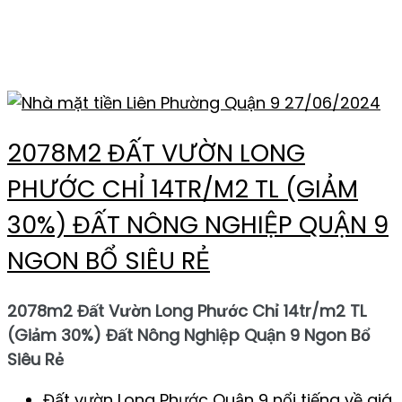
PHƯỚC QUẠN 9
27/06/2024
2078M2 ĐẤT VƯỜN LONG
PHƯỚC CHỈ 14TR/M2 TL (GIẢM
30%) ĐẤT NÔNG NGHIỆP QUẬN 9
NGON BỔ SIÊU RẺ
2078m2 Đất Vườn Long Phước Chỉ 14tr/m2 TL
(Giảm 30%) Đất Nông Nghiệp Quận 9 Ngon Bổ
Siêu Rẻ
Đất vườn Long Phước Quận 9 nổi tiếng về giá