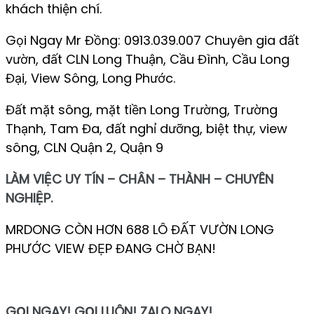
khách thiện chí.
Gọi Ngay Mr Đồng: 0913.039.007 Chuyên gia đất
vườn, đất CLN Long Thuận, Cầu Đình, Cầu Long
Đại, View Sông, Long Phước.
Đất mặt sông, mặt tiền Long Trường, Trường
Thạnh, Tam Đa, đất nghỉ dưỡng, biệt thự, view
sông, CLN Quận 2, Quận 9
LÀM VIỆC UY TÍN – CHÂN – THÀNH – CHUYÊN
NGHIỆP.
MRDONG CÒN HƠN 688 LÔ ĐẤT VƯỜN LONG
PHƯỚC VIEW ĐẸP ĐANG CHỜ BẠN!
GỌI NGAY! GỌI LUÔN! ZALO NGAY!