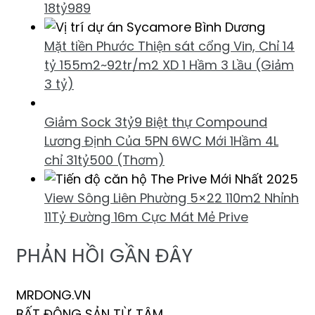
18tỷ989
Mặt tiền Phước Thiện sát cổng Vin, Chỉ 14
tỷ 155m2~92tr/m2 XD 1 Hầm 3 Lầu (Giảm
3 tỷ)
Giảm Sock 3tỷ9 Biệt thự Compound
Lương Định Của 5PN 6WC Mới 1Hầm 4L
chỉ 31tỷ500 (Thơm)
View Sông Liên Phường 5×22 110m2 Nhỉnh
11Tỷ Đường 16m Cực Mát Mẻ Prive
PHẢN HỒI GẦN ĐÂY
MRDONG.VN
BẤT ĐỘNG SẢN TỪ TÂM