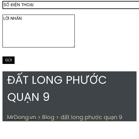
ĐẤT LONG PHƯỚC
QUẠN 9
MrDong.vn
>
Blog
>
đất long phước quạn 9
THẺ:
ĐẤT LONG