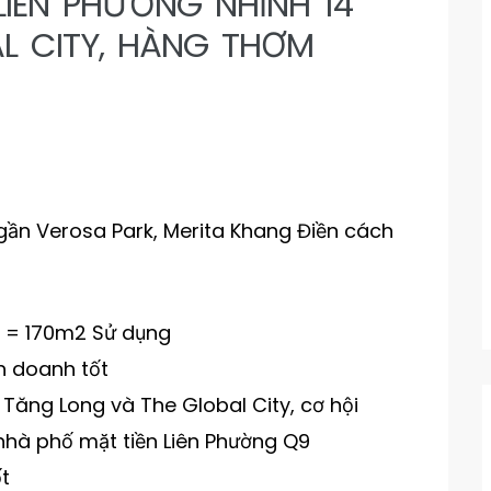
LIÊN PHƯỜNG NHỈNH 14
AL CITY, HÀNG THƠM
u gần Verosa Park, Merita Khang Điền cách
ầu = 170m2 Sử dụng
nh doanh tốt
Tăng Long và The Global City, cơ hội
 nhà phố mặt tiền Liên Phường Q9
ốt