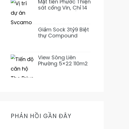
Mặt tiền Phước Thiện
sát cổng Vin, Chỉ 14
tỷ 155m2~92tr/m2
XD 1 Hầm 3 Lầu
(Giảm 3 tỷ)
Giảm Sock 3tỷ9 Biệt
thự Compound
Lương Định Của 5PN
6WC Mới 1Hầm 4L chỉ
31tỷ500 (Thơm)
View Sông Liên
Phường 5×22 110m2
Nhỉnh 11Tỷ Đường
16m Cực Mát Mẻ
Prive
PHẢN HỒI GẦN ĐÂY