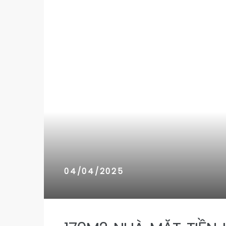
n 9
n 9
04/04/2025