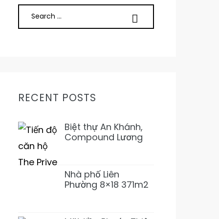
RECENT POSTS
Biệt thự An Khánh,
Compound Lương
Định Của, Trần Não
5PN 6WC Mới 1Hầm
4L 31T500 Đẹp ở
Nhà phố Liên
ngay
Phường 8×18 371m2
SD 1T2L 4PN5WC
Bàn Cờ, Văn Minh,
Full NT 18tỷ989