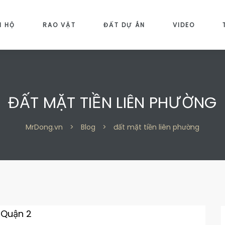
N HỘ
RAO VẶT
ĐẤT DỰ ÁN
VIDEO
ĐẤT MẶT TIỀN LIÊN PHƯỜNG
MrDong.vn
>
Blog
>
đất mặt tiền liên phường