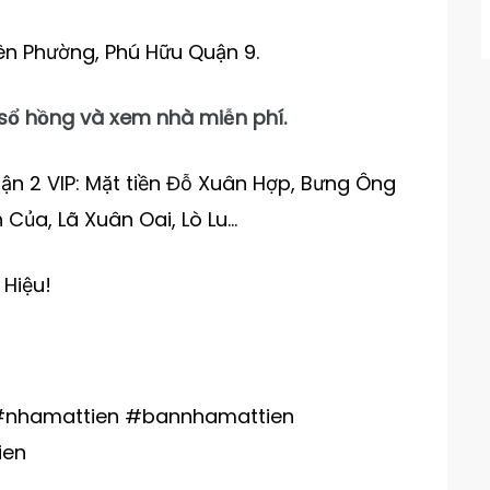
iên Phường, Phú Hữu Quận 9.
ổ hồng và xem nhà miễn phí.
ận 2 VIP: Mặt tiền Đỗ Xuân Hợp, Bưng Ông
 Của, Lã Xuân Oai, Lò Lu…
 Hiệu!
#nhamattien #bannhamattien
ien