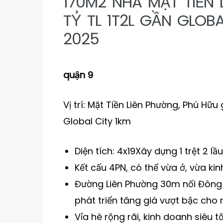
170M2 NHÀ MẶT TIỀN 
TỶ TL 1T2L GẦN GLOB
2025
quận 9
Vị trí: Mặt Tiền Liên Phường, Phú Hữ
Global City 1km
Diện tích: 4x19Xây dựng 1 trệt 2 l
Kết cấu 4PN, có thể vừa ở, vừa ki
Đường Liên Phường 30m nối Đông 
phát triển tăng giá vượt bậc cho
Vỉa hè rộng rãi, kinh doanh siêu t