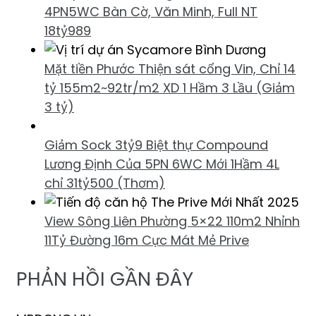
4PN5WC Bàn Cờ, Văn Minh, Full NT
18tỷ989
Mặt tiền Phước Thiện sát cổng Vin, Chỉ 14
tỷ 155m2~92tr/m2 XD 1 Hầm 3 Lầu (Giảm
3 tỷ)
Giảm Sock 3tỷ9 Biệt thự Compound
Lương Định Của 5PN 6WC Mới 1Hầm 4L
chỉ 31tỷ500 (Thơm)
View Sông Liên Phường 5×22 110m2 Nhỉnh
11Tỷ Đường 16m Cực Mát Mẻ Prive
PHẢN HỒI GẦN ĐÂY