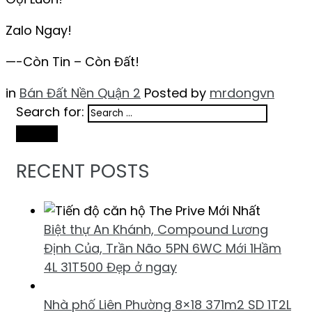
Zalo Ngay!
—-Còn Tin – Còn Đất!
in
Bán Đất Nền Quận 2
Posted by
mrdongvn
Search for:
Search
RECENT POSTS
Biệt thự An Khánh, Compound Lương
Định Của, Trần Não 5PN 6WC Mới 1Hầm
4L 31T500 Đẹp ở ngay
Nhà phố Liên Phường 8×18 371m2 SD 1T2L