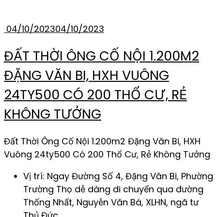
04/10/2023
04/10/2023
ĐẤT THỜI ÔNG CỐ NỘI 1.200M2
ĐẶNG VĂN BI, HXH VUÔNG
24TY500 CÓ 200 THỔ CƯ, RẺ
KHÔNG TƯỞNG
Đất Thời Ông Cố Nội 1.200m2 Đặng Văn Bi, HXH
Vuông 24ty500 Có 200 Thổ Cư, Rẻ Không Tưởng
Vị trí: Ngay Đường Số 4, Đặng Văn Bi, Phường
Trường Thọ dễ dàng di chuyển qua đường
Thống Nhất, Nguyễn Văn Bá, XLHN, ngã tư
Thủ Đức,