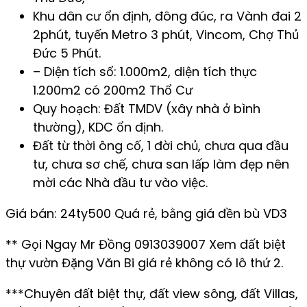
Khu dân cư ổn định, đông đúc, ra Vành đai 2
2phút, tuyến Metro 3 phút, Vincom, Chợ Thủ
Đức 5 Phút.
– Diện tích sổ: 1.000m2, diện tích thực
1.200m2 có 200m2 Thổ Cư
Quy hoạch: Đất TMDV (xây nhà ở bình
thường), KDC ổn định.
Đất từ thời ông cố, 1 đời chủ, chưa qua đầu
tư, chưa sơ chế, chưa san lấp làm đẹp nên
mời các Nhà đầu tư vào việc.
Giá bán: 24ty500 Quá rẻ, bằng giá đền bù VD3
** Gọi Ngay Mr Đồng 0913039007 Xem đất biệt
thự vườn Đặng Văn Bi giá rẻ không có lô thứ 2.
***Chuyên đất biệt thự, đất view sông, đất Villas,