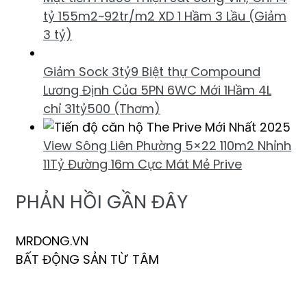
tỷ 155m2~92tr/m2 XD 1 Hầm 3 Lầu (Giảm
3 tỷ)
Giảm Sock 3tỷ9 Biệt thự Compound
Lương Định Của 5PN 6WC Mới 1Hầm 4L
chỉ 31tỷ500 (Thơm)
View Sông Liên Phường 5×22 110m2 Nhỉnh
11Tỷ Đường 16m Cực Mát Mẻ Prive
PHẢN HỒI GẦN ĐÂY
MRDONG.VN
BẤT ĐỘNG SẢN TỪ TÂM