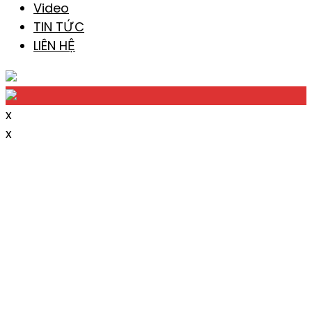
Video
TIN TỨC
LIÊN HỆ
x
x