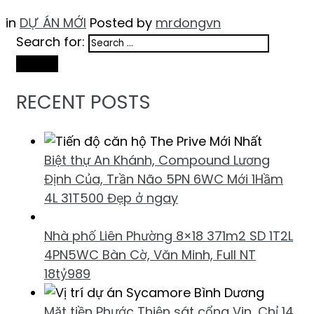
in
DỰ ÁN MỚI
Posted by
mrdongvn
Search for:
Search
RECENT POSTS
Biệt thự An Khánh, Compound Lương
Định Của, Trần Não 5PN 6WC Mới 1Hầm
4L 31T500 Đẹp ở ngay
Nhà phố Liên Phường 8×18 371m2 SD 1T2L
4PN5WC Bàn Cờ, Văn Minh, Full NT
18tỷ989
Mặt tiền Phước Thiện sát cổng Vin, Chỉ 14