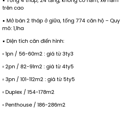
▪️ Tổng 4 tháp, 24 tầng, không có hầm, xe hầm
trên cao
▪️ Mở bán 2 tháp ở giữa, tổng 774 căn hộ – Quy
mô: 1,1ha
▪️ Diện tích căn điển hình:
▫️ 1pn / 56-60m2 : giá từ 3ty3
▫️ 2pn / 82-91m2 : giá từ 4ty5
▫️ 3pn / 101-112m2 : giá từ 5ty5
▫️ Duplex / 154-178m2
▫️ Penthouse / 186-286m2