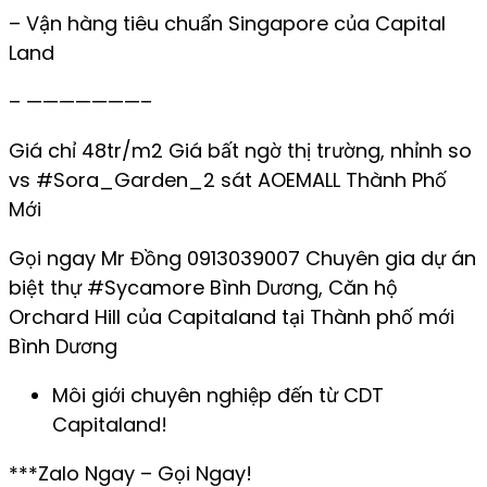
– Vận hàng tiêu chuẩn Singapore của Capital
Land
– ———————–
Giá chỉ 48tr/m2 Giá bất ngờ thị trường, nhỉnh so
vs #Sora_Garden_2 sát AOEMALL Thành Phố
Mới
Gọi ngay Mr Đồng 0913039007 Chuyên gia dự án
biệt thự #Sycamore Bình Dương, Căn hộ
Orchard Hill của Capitaland tại Thành phố mới
Bình Dương
Môi giới chuyên nghiệp đến từ CDT
Capitaland!
***Zalo Ngay – Gọi Ngay!