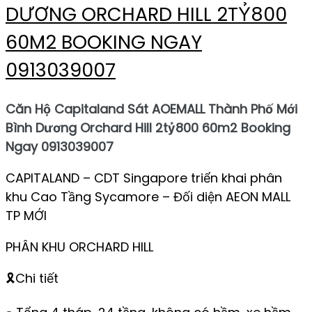
DƯƠNG ORCHARD HILL 2TỶ800
60M2 BOOKING NGAY
0913039007
Căn Hộ Capitaland Sát AOEMALL Thành Phố Mới
Bình Dương Orchard Hill 2tỷ800 60m2 Booking
Ngay 0913039007
CAPITALAND – CDT Singapore triển khai phân
khu Cao Tầng Sycamore – Đối diện AEON MALL
TP MỚI
PHÂN KHU ORCHARD HILL
🎗️Chi tiết