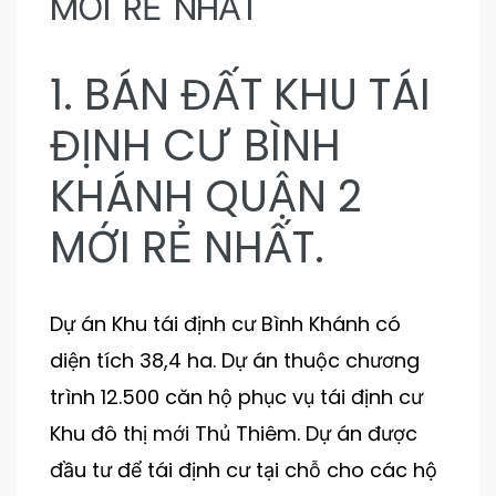
MỚI RẺ NHẤT
n 9
n 9
1. BÁN ĐẤT KHU TÁI
ĐỊNH CƯ BÌNH
KHÁNH QUẬN 2
MỚI RẺ NHẤT.
Dự án Khu tái định cư Bình Khánh có
diện tích 38,4 ha. Dự án thuộc chương
trình 12.500 căn hộ phục vụ tái định cư
Khu đô thị mới Thủ Thiêm. Dự án được
đầu tư để tái định cư tại chỗ cho các hộ