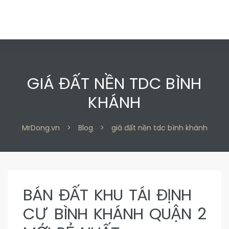
GIÁ ĐẤT NỀN TDC BÌNH
KHÁNH
 2
 2
MrDong.vn
>
Blog
>
giá đất nền tdc bình khánh
 9
 9
BÁN ĐẤT KHU TÁI ĐỊNH
n 2
n 2
CƯ BÌNH KHÁNH QUẬN 2