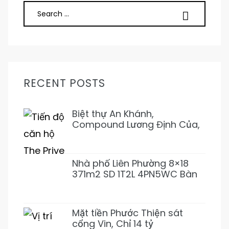
RECENT POSTS
Biệt thự An Khánh,
Compound Lương Định Của,
Trần Não 5PN 6WC Mới 1Hầm
4L 31T500 Đẹp ở ngay
Nhà phố Liên Phường 8×18
371m2 SD 1T2L 4PN5WC Bàn
Cờ, Văn Minh, Full NT 18tỷ989
Mặt tiền Phước Thiện sát
cổng Vin, Chỉ 14 tỷ