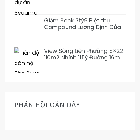
155m2~92tr/m2 XD 1 Hầm 3
Lầu (Giảm 3 tỷ)
Giảm Sock 3tỷ9 Biệt thự
Compound Lương Định Của
5PN 6WC Mới 1Hầm 4L chỉ
31tỷ500 (Thơm)
View Sông Liên Phường 5×22
110m2 Nhỉnh 11Tỷ Đường 16m
Cực Mát Mẻ Prive
PHẢN HỒI GẦN ĐÂY