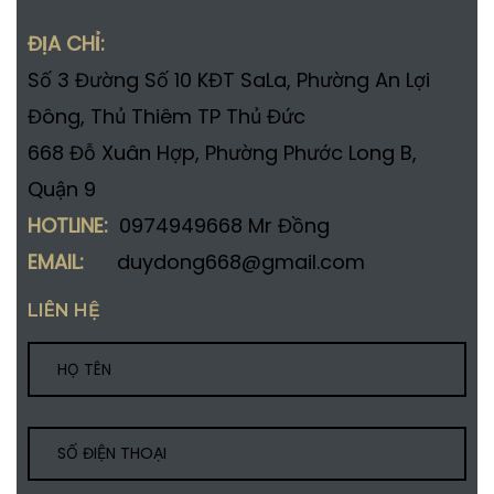
ĐỊA CHỈ:
Số 3 Đường Số 10 KĐT SaLa, Phường An Lợi
Đông, Thủ Thiêm TP Thủ Đức
668 Đỗ Xuân Hợp, Phường Phước Long B,
Quận 9
HOTLINE:
0974949668 Mr Đồng
EMAIL:
duydong668@gmail.com
LIÊN HỆ