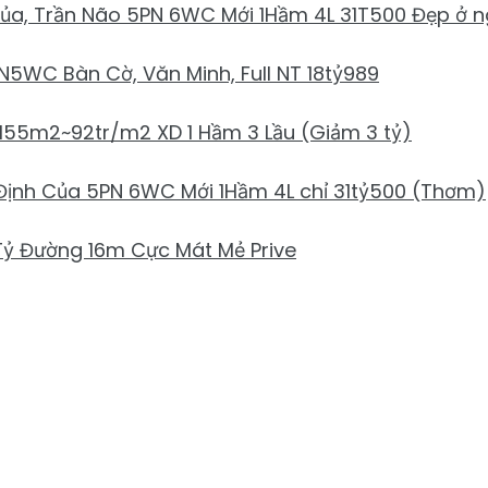
ủa, Trần Não 5PN 6WC Mới 1Hầm 4L 31T500 Đẹp ở 
N5WC Bàn Cờ, Văn Minh, Full NT 18tỷ989
tỷ 155m2~92tr/m2 XD 1 Hầm 3 Lầu (Giảm 3 tỷ)
Định Của 5PN 6WC Mới 1Hầm 4L chỉ 31tỷ500 (Thơm)
Tỷ Đường 16m Cực Mát Mẻ Prive