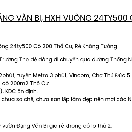
ẶNG VĂN BI, HXH VUÔNG 24TY500 
uông 24ty500 Có 200 Thổ Cư, Rẻ Không Tưởng
g Trường Thọ dễ dàng di chuyển qua đường Thống N
2phút, tuyến Metro 3 phút, Vincom, Chợ Thủ Đức 5 
0m2 có 200m2 Thổ Cư
, KDC ổn định.
ư, chưa sơ chế, chưa san lấp làm đẹp nên mời các N
vườn Đặng Văn Bi giá rẻ không có lô thứ 2.