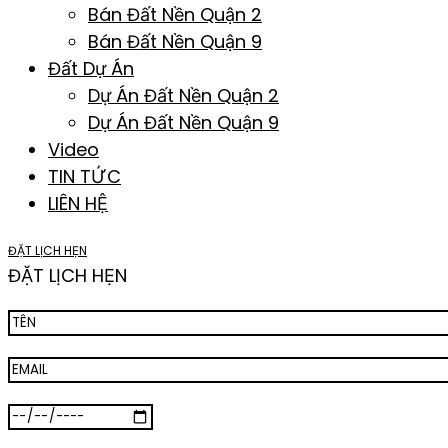
Bán Đất Nền Quận 2
Bán Đất Nền Quận 9
Đất Dự Án
Dự Án Đất Nền Quận 2
Dự Án Đất Nền Quận 9
Video
TIN TỨC
LIÊN HỆ
ĐẶT LỊCH HẸN
ĐẶT LỊCH HẸN