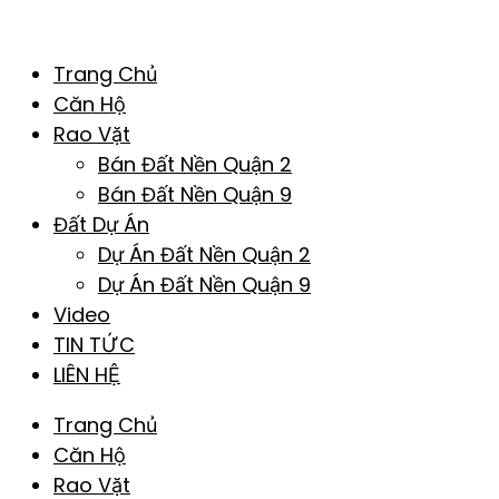
Trang Chủ
Căn Hộ
Rao Vặt
Bán Đất Nền Quận 2
Bán Đất Nền Quận 9
Đất Dự Án
Dự Án Đất Nền Quận 2
Dự Án Đất Nền Quận 9
Video
TIN TỨC
LIÊN HỆ
Trang Chủ
Căn Hộ
Rao Vặt