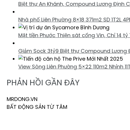
Biệt thự An Khánh, Compound Lương Định C
Nhà phố Liên Phường 8×18 371m2 SD 1T2L 4P
Mặt tiền Phước Thiện sát cổng Vin, Chỉ 14 
Giảm Sock 3tỷ9 Biệt thự Compound Lương 
View Sông Liên Phường 5×22 110m2 Nhỉnh 11
PHẢN HỒI GẦN ĐÂY
MRDONG.VN
BẤT ĐỘNG SẢN TỪ TÂM