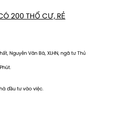
CÓ 200 THỔ CƯ, RẺ
hất, Nguyễn Văn Bá, XLHN, ngã tư Thủ
Phút.
hà đầu tư vào việc.