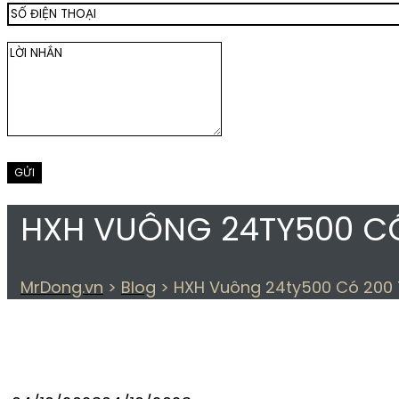
HXH VUÔNG 24TY500 C
MrDong.vn
>
Blog
>
HXH Vuông 24ty500 Có 200
THẺ:
HXH VUÔNG 24TY5