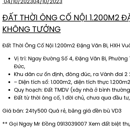
04/10/2023
04/10/2023
ĐẤT THỜI ÔNG CỐ NỘI 1.200M2 Đ
KHÔNG TƯỞNG
Đất Thời Ông Cố Nội 1.200m2 Đặng Văn Bi, HXH V
Vị trí: Ngay Đường Số 4, Đặng Văn Bi, Phườn
Đức,
Khu dân cư ổn định, đông đúc, ra Vành đai 2 
– Diện tích sổ: 1.000m2, diện tích thực 1.20
Quy hoạch: Đất TMDV (xây nhà ở bình thường)
Đất từ thời ông cố, 1 đời chủ, chưa qua đầu t
Giá bán: 24ty500 Quá rẻ, bằng giá đền bù VD3
** Gọi Ngay Mr Đồng 0913039007 Xem đất biệt thự 