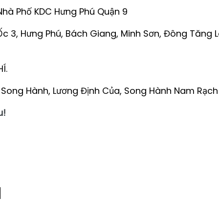
Nhà Phố KDC Hưng Phú Quận 9
a Ốc 3, Hưng Phú, Bách Giang, Minh Sơn, Đông Tăng
Í.
h, Song Hành, Lương Định Của, Song Hành Nam Rạch
u!