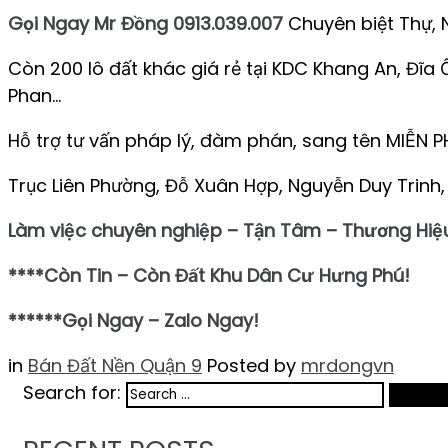
Gọi Ngay Mr Đồng 0913.039.007
Chuyên biệt Thự, 
Còn 200 lô đất khác giá rẻ tại KDC Khang An, Đĩ
Phan…
Hỗ trợ tư vấn pháp lý, đàm phán, sang tên MIỄN PH
Trục Liên Phường, Đỗ Xuân Hợp, Nguyễn Duy Trin
Làm việc chuyên nghiệp – Tận Tâm – Thương Hiệ
****Còn Tin – Còn Đất Khu Dân Cư Hưng Phú!
******Gọi Ngay – Zalo Ngay!
in
Bán Đất Nền Quận 9
Posted by
mrdongvn
Search for:
Search