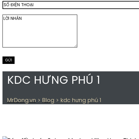
KDC HƯNG PHÚ 1
MrDong.vn
>
Blog
>
kdc hưng phú 1
THẺ:
KDC HƯNG PHÚ 1