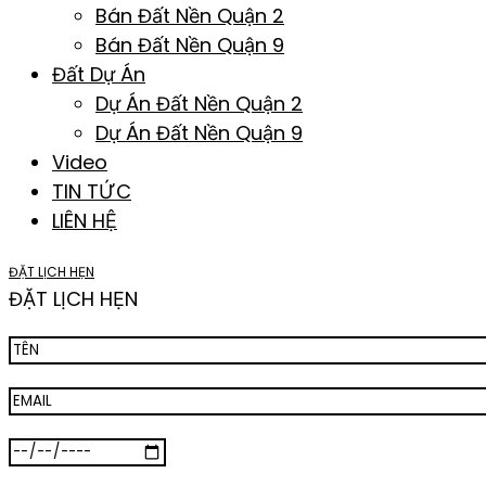
Bán Đất Nền Quận 2
Bán Đất Nền Quận 9
Đất Dự Án
Dự Án Đất Nền Quận 2
Dự Án Đất Nền Quận 9
Video
TIN TỨC
LIÊN HỆ
ĐẶT LỊCH HẸN
ĐẶT LỊCH HẸN