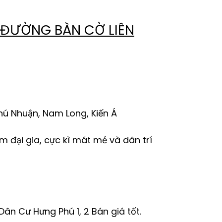
 ĐƯỜNG BÀN CỜ LIÊN
hú Nhuận, Nam Long, Kiến Á
 đại gia, cực kì mát mẻ và dân trí
u Dân Cư Hưng Phú 1, 2 Bán giá tốt.