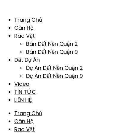
Trang Chủ
Căn Hộ
Rao Vặt
Bán Đất Nền Quận 2
Bán Đất Nền Quận 9
Đất Dự Án
Dự Án Đất Nền Quận 2
Dự Án Đất Nền Quận 9
Video
TIN TỨC
LIÊN HỆ
Trang Chủ
Căn Hộ
Rao Vặt