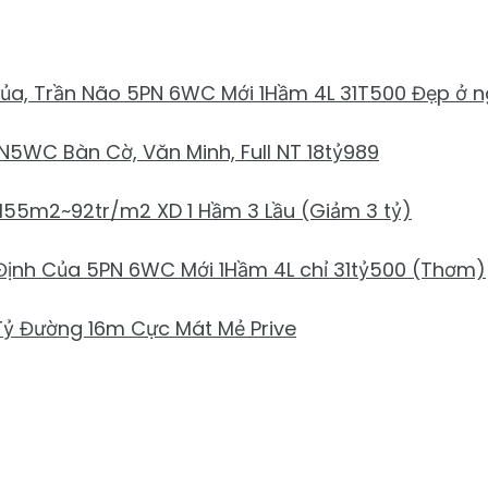
ủa, Trần Não 5PN 6WC Mới 1Hầm 4L 31T500 Đẹp ở 
N5WC Bàn Cờ, Văn Minh, Full NT 18tỷ989
tỷ 155m2~92tr/m2 XD 1 Hầm 3 Lầu (Giảm 3 tỷ)
Định Của 5PN 6WC Mới 1Hầm 4L chỉ 31tỷ500 (Thơm)
Tỷ Đường 16m Cực Mát Mẻ Prive