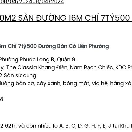
08/04/2024
08/04/2024
0M2 SÀN ĐƯỜNG 16M CHỈ 7TỶ500
m Chỉ 7tỷ500 Đường Bàn Cờ Liên Phường
Phường Phước Long B, Quận 9.
ty, The Classia Khang Điền, Nam Rạch Chiếc, KDC P
m2 Sàn sử dụng
ờng bàn cờ, cây xanh, bóng mát, vỉa hè, hàng xóm
sổ
2tr, và còn nhiều lô A, B, C, D, G, H, F, E, J tại Kh