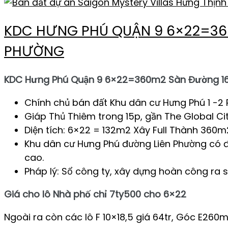
KDC HƯNG PHÚ QUẬN 9 6×22=36
PHƯỜNG
KDC Hưng Phú Quận 9 6×22=360m2 Sàn Đường 16
Chính chủ bán đất Khu dân cư Hưng Phú 1 -2 
Giáp Thủ Thiêm trong 15p, gần The Global Ci
Diện tích: 6×22 = 132m2 Xây Full Thành 360
Khu dân cư Hưng Phú đường Liên Phường có đư
cao.
Pháp lý: Sổ công ty, xây dựng hoàn công ra 
Giá cho lô Nhà phố chỉ 7ty500 cho 6×22
Ngoài ra còn các lô F 10×18,5 giá 64tr, Góc E260m2 6