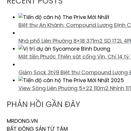
RECENT POSTS
Biệt thự An Khánh, Compound Lương Định C
Nhà phố Liên Phường 8×18 371m2 SD 1T2L 4P
Mặt tiền Phước Thiện sát cổng Vin, Chỉ 14 
Giảm Sock 3tỷ9 Biệt thự Compound Lương 
View Sông Liên Phường 5×22 110m2 Nhỉnh 11
PHẢN HỒI GẦN ĐÂY
MRDONG.VN
BẤT ĐỘNG SẢN TỪ TÂM