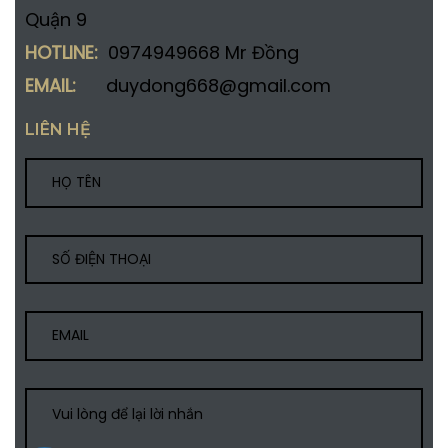
Quận 9
HOTLINE:
0974949668 Mr Đồng
EMAIL:
duydong668@gmail.com
LIÊN HỆ