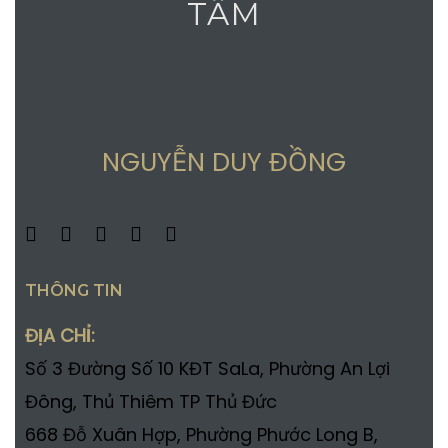
TÂM
NGUYỄN DUY ĐỒNG
THÔNG TIN
ĐỊA CHỈ:
Số 3 Đường Số 10 KĐT SaLa, Phường An Lợi
Đông, Thủ Thiêm TP Thủ Đức
668 Đỗ Xuân Hợp, Phường Phước Long B,