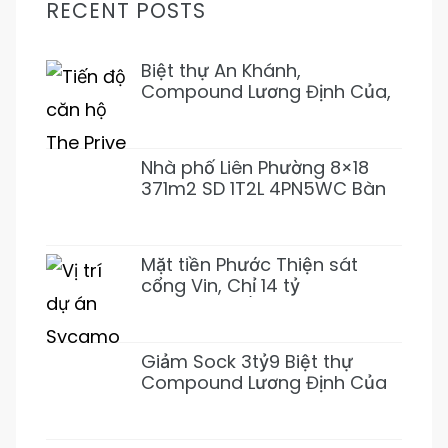
RECENT POSTS
Biệt thự An Khánh,
Compound Lương Định Của,
Trần Não 5PN 6WC Mới 1Hầm
4L 31T500 Đẹp ở ngay
Nhà phố Liên Phường 8×18
371m2 SD 1T2L 4PN5WC Bàn
Cờ, Văn Minh, Full NT 18tỷ989
Mặt tiền Phước Thiện sát
cổng Vin, Chỉ 14 tỷ
155m2~92tr/m2 XD 1 Hầm 3
Lầu (Giảm 3 tỷ)
Giảm Sock 3tỷ9 Biệt thự
Compound Lương Định Của
5PN 6WC Mới 1Hầm 4L chỉ
31tỷ500 (Thơm)