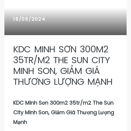
n 9
n 9
18/06/2024
KDC MINH SƠN 300M2
35TR/M2 THE SUN CITY
MINH SON, GIẢM GIÁ
THƯƠNG LƯỢNG MẠNH
KDC Minh Sơn 300m2 35tr/m2 The Sun
City Minh Son, Giảm Giá Thương Lượng
Mạnh