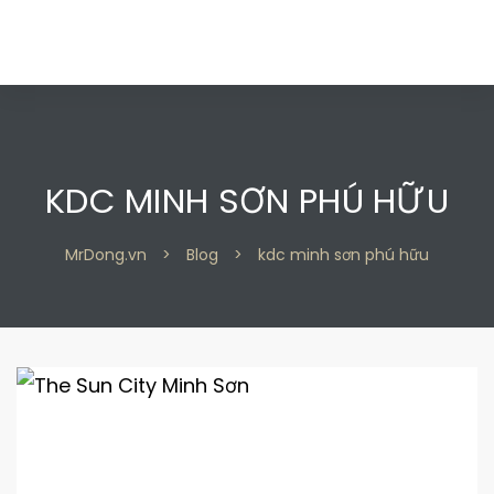
KDC MINH SƠN PHÚ HỮU
 2
 2
MrDong.vn
>
Blog
>
kdc minh sơn phú hữu
 9
 9
n 2
n 2