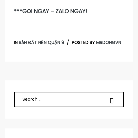
***GỌI NGAY – ZALO NGAY!
IN
BÁN ĐẤT NỀN QUẬN 9
POSTED BY
MRDONGVN