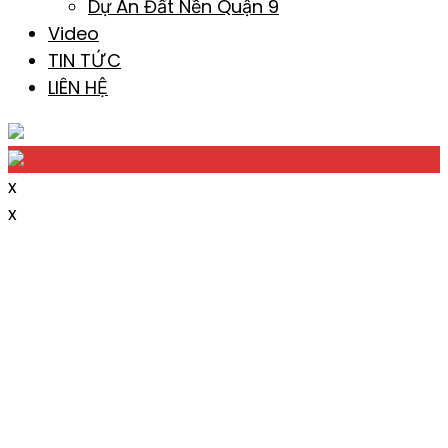
Dự Án Đất Nền Quận 9
Video
TIN TỨC
LIÊN HỆ
x
x