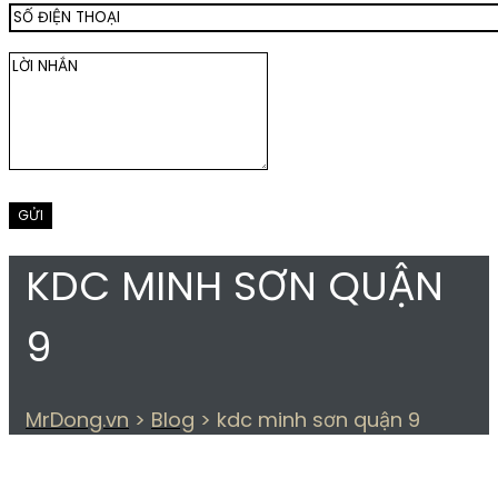
KDC MINH SƠN QUẬN
9
MrDong.vn
>
Blog
>
kdc minh sơn quận 9
THẺ:
KDC MINH SƠN