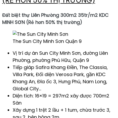
(RẺ HƠN 50% THỊ TRƯỜNG)
Đất biệt thự Liên Phường 300m2 35tr/m2 KDC
MINH SƠN (Rẻ hơn 50% thị trường)
The Sun City Minh Sơn Quận 9
Vị trí dự án Sun City Minh Sơn, đường Liên
Phường, phường Phú Hữu, Quận 9
Tiếp giáp Safira Khang Điền, The Classia,
Villa Park, Đối diện Verosa Park, gần KDC
Khang An, Đĩa ốc 3, Hưng Phú, Nam Long,
Global City…
Diện tích: 16×19 = 297m2 xây được 700m2
Sàn
Xây dựng 1 trệt 2 lầu + 1 tum, chừa trước 3,
sau 2, bên hông 2m.