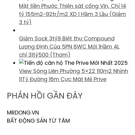
Mặt tiền Phước Thiện sát cổng Vin, Chỉ 14
tỷ 155m2~92tr/m2 XD 1 Hầm 3 Lầu (Giảm
3 tỷ)
Giảm Sock 3tỷ9 Biệt thự Compound
Lương Định Của 5PN 6WC Mới 1Hầm 4L
chỉ 31tỷ500 (Thơm)
View Sông Liên Phường 5×22 110m2 Nhỉnh
11Tỷ Đường 16m Cực Mát Mẻ Prive
PHẢN HỒI GẦN ĐÂY
MRDONG.VN
BẤT ĐỘNG SẢN TỪ TÂM