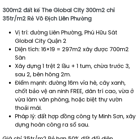
300m2 đất kế The Global City 300m2 chỉ
35tr/m2 Rẻ Vô Địch Liên Phường
Vị trí: đường Liên Phường, Phú Hữu Sát
Global City Quận 2
Diện tích: 16×19 = 297m2 xây được 700m2
Sàn
Xây dựng 1 trệt 2 lầu + 1 tum, chừa trước 3,
sau 2, bên hông 2m.
Điểm mạnh: đường 16m vỉa hè, cây xanh,
chốt bảo vệ an ninh FREE, dân trí cao, vừa ở
vừa làm văn phòng, hoặc biệt thự vườn
thoải mái.
Pháp lý: đất hợp đồng công ty Minh Sơn, xây
dựng hoàn công ra sổ sau.
Giá chỉ 35tr/m2 Rẻ hơn 50% đất đối diện,