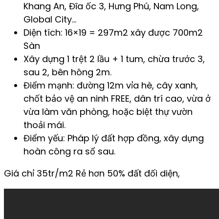
Khang An, Đĩa ốc 3, Hưng Phú, Nam Long,
Global City…
Diện tích: 16×19 = 297m2 xây được 700m2
Sàn
Xây dựng 1 trệt 2 lầu + 1 tum, chừa trước 3,
sau 2, bên hông 2m.
Điểm mạnh: đường 12m vỉa hè, cây xanh,
chốt bảo vệ an ninh FREE, dân trí cao, vừa ở
vừa làm văn phòng, hoặc biệt thự vườn
thoải mái.
Điểm yếu: Pháp lý đất hợp đồng, xây dựng
hoàn công ra sổ sau.
Giá chỉ 35tr/m2 Rẻ hơn 50% đất đối diện,