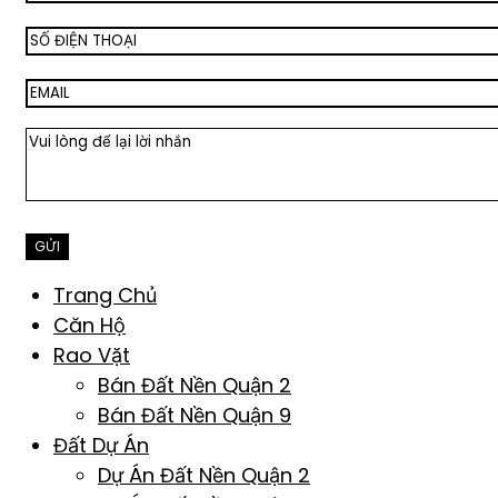
Trang Chủ
Căn Hộ
Rao Vặt
Bán Đất Nền Quận 2
Bán Đất Nền Quận 9
Đất Dự Án
Dự Án Đất Nền Quận 2