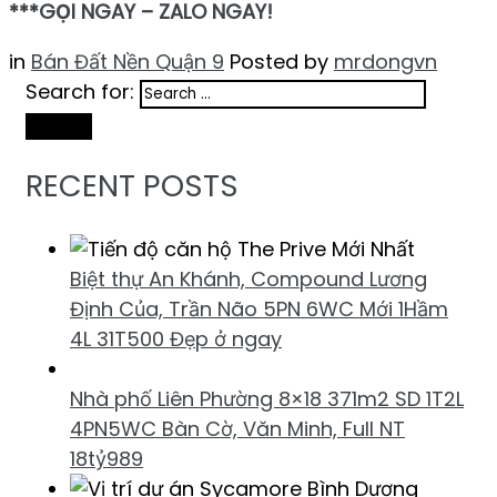
***GỌI NGAY – ZALO NGAY!
in
Bán Đất Nền Quận 9
Posted by
mrdongvn
Search for:
Search
RECENT POSTS
Biệt thự An Khánh, Compound Lương
Định Của, Trần Não 5PN 6WC Mới 1Hầm
4L 31T500 Đẹp ở ngay
Nhà phố Liên Phường 8×18 371m2 SD 1T2L
4PN5WC Bàn Cờ, Văn Minh, Full NT
18tỷ989