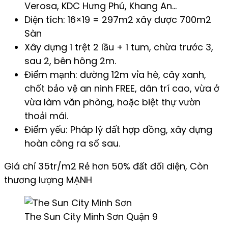
Verosa, KDC Hưng Phú, Khang An…
Diện tích: 16×19 = 297m2 xây được 700m2
Sàn
Xây dựng 1 trệt 2 lầu + 1 tum, chừa trước 3,
sau 2, bên hông 2m.
Điểm mạnh: đường 12m vỉa hè, cây xanh,
chốt bảo vệ an ninh FREE, dân trí cao, vừa ở
vừa làm văn phòng, hoặc biệt thự vườn
thoải mái.
Điểm yếu: Pháp lý đất hợp đồng, xây dựng
hoàn công ra sổ sau.
Giá chỉ 35tr/m2 Rẻ hơn 50% đất đối diện, Còn
thương lượng MẠNH
The Sun City Minh Sơn Quận 9