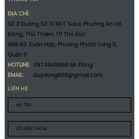
ĐỊA CHỈ:
Số 3 Đường Số 10 KĐT SaLa, Phường An Lợi
Đông, Thủ Thiêm TP Thủ Đức
668 Đỗ Xuân Hợp, Phường Phước Long B,
Quận 9
HOTLINE:
0974949668 Mr Đồng
EMAIL:
duydong668@gmail.com
LIÊN HỆ