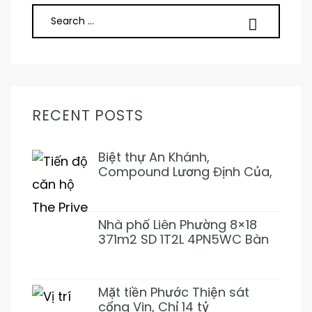
RECENT POSTS
Biệt thự An Khánh,
Compound Lương Định Của,
Trần Não 5PN 6WC Mới 1Hầm
4L 31T500 Đẹp ở ngay
Nhà phố Liên Phường 8×18
371m2 SD 1T2L 4PN5WC Bàn
Cờ, Văn Minh, Full NT 18tỷ989
Mặt tiền Phước Thiện sát
cổng Vin, Chỉ 14 tỷ