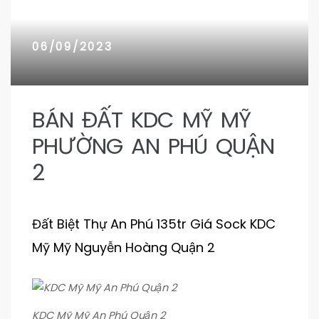
n 9
n 9
06/09/2023
BÁN ĐẤT KDC MỸ MỸ
PHƯỜNG AN PHÚ QUẬN
2
Đất Biệt Thự An Phú 135tr Giá Sock KDC
Mỹ Mỹ Nguyễn Hoàng Quận 2
KDC Mỹ Mỹ An Phú Quận 2