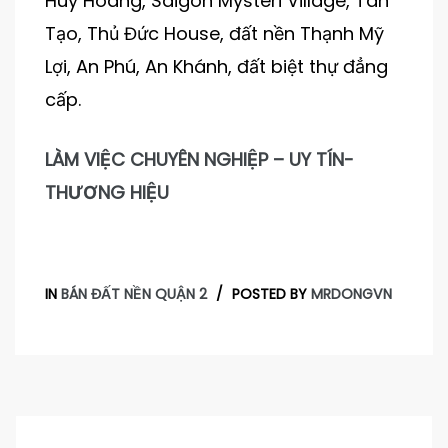
Huy Hoàng, Saigon Mysteri Village, Tân
Tạo, Thủ Đức House, đất nền Thạnh Mỹ
Lợi, An Phú, An Khánh, đất biệt thự đẳng
cấp.
LÀM VIỆC CHUYÊN NGHIỆP – UY TÍN-
THƯƠNG HIỆU
IN
BÁN ĐẤT NỀN QUẬN 2
POSTED BY
MRDONGVN