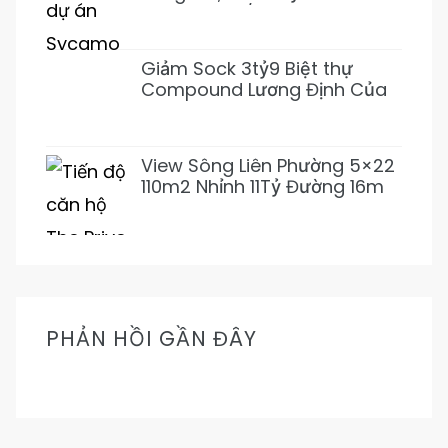
155m2~92tr/m2 XD 1 Hầm 3
Lầu (Giảm 3 tỷ)
Giảm Sock 3tỷ9 Biệt thự
Compound Lương Định Của
5PN 6WC Mới 1Hầm 4L chỉ
31tỷ500 (Thơm)
View Sông Liên Phường 5×22
110m2 Nhỉnh 11Tỷ Đường 16m
Cực Mát Mẻ Prive
PHẢN HỒI GẦN ĐÂY