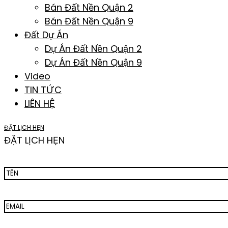
Bán Đất Nền Quận 2
Bán Đất Nền Quận 9
Đất Dự Án
Dự Án Đất Nền Quận 2
Dự Án Đất Nền Quận 9
Video
TIN TỨC
LIÊN HỆ
ĐẶT LỊCH HẸN
ĐẶT LỊCH HẸN