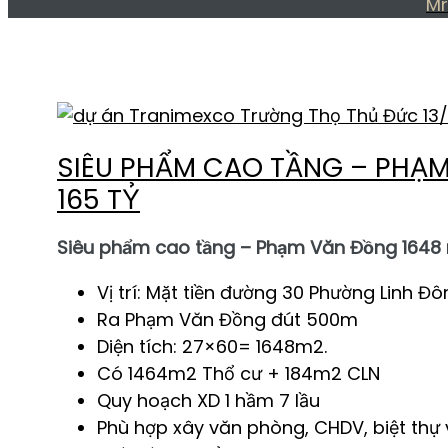
Mr
THẺ:
MẶT TIỀN ĐƯỜ
13
SIÊU PHẨM CAO TẦNG – PHẠM
165 TỶ
Siêu phẩm cao tầng – Phạm Văn Đồng 1648 m
Vị trí: Mặt tiền đường 30 Phường Linh Đ
Ra Phạm Văn Đồng đút 500m
Diện tích: 27×60= 1648m2.
Có 1464m2 Thổ cư + 184m2 CLN
Quy hoạch XD 1 hầm 7 lầu
Phù hợp xây văn phòng, CHDV, biệt thự vư