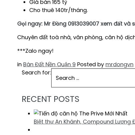
Giá bán 165 tỷ
Cho thuê 140tr/tháng.
Gọi ngay: Mr Đồng 0913039007 xem đất và s
Chuyên đất toà nhà, văn phòng, căn hộ dịch
***Zalo ngay!
in
Bán Đất Nền Quận 9
Posted by
mrdongvn
Search for:
RECENT POSTS
Biệt thự An Khánh, Compound Lương Đ