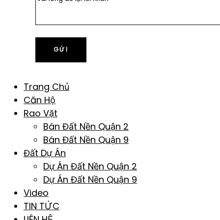
Trang Chủ
Căn Hộ
Rao Vặt
Bán Đất Nền Quận 2
Bán Đất Nền Quận 9
Đất Dự Án
Dự Án Đất Nền Quận 2
Dự Án Đất Nền Quận 9
Video
TIN TỨC
LIÊN HỆ