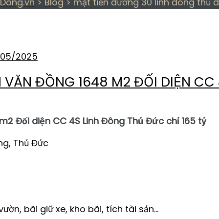
Dong.vn
>
Blog
>
mặt tiền đường 30 linh đông thủ 
NG 30 LINH ĐÔNG THỦ
/05/2025
 VĂN ĐỒNG 1648 M2 ĐỐI DIỆN CC
2 Đối diện CC 4S Linh Đông Thủ Đức chỉ 165 tỷ
ông, Thủ Đức
ờn, bãi giữ xe, kho bãi, tích tài sản…