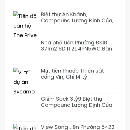
Biệt thự An Khánh,
Compound Lương Định Của,
Trần Não 5PN 6WC Mới 1Hầm
4L 31T500 Đẹp ở ngay
Nhà phố Liên Phường 8×18
371m2 SD 1T2L 4PN5WC Bàn
Cờ, Văn Minh, Full NT 18tỷ989
Mặt tiền Phước Thiện sát
cổng Vin, Chỉ 14 tỷ
155m2~92tr/m2 XD 1 Hầm 3
Lầu (Giảm 3 tỷ)
Giảm Sock 3tỷ9 Biệt thự
Compound Lương Định Của
5PN 6WC Mới 1Hầm 4L chỉ
31tỷ500 (Thơm)
View Sông Liên Phường 5×22