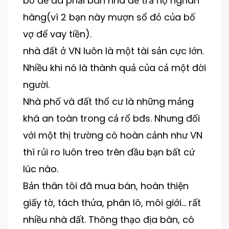
bố đẻ đã phải bán nhà để trả nợ nghân
hàng(vì 2 bạn này mượn sổ đỏ của bố
vợ để vay tiền).
nhà đất ở VN luôn là một tài sản cực lớn.
Nhiều khi nó là thành quả của cả một đời
người.
Nhà phố và đất thổ cư là những mảng
khá an toàn trong cả rổ bđs. Nhưng đối
với một thị trường có hoàn cảnh như VN
thì rủi ro luôn treo trên đầu bạn bất cứ
lúc nào.
Bản thân tôi đã mua bán, hoàn thiện
giấy tờ, tách thửa, phân lô, môi giới… rất
nhiều nhà đất. Thông thạo địa bàn, có