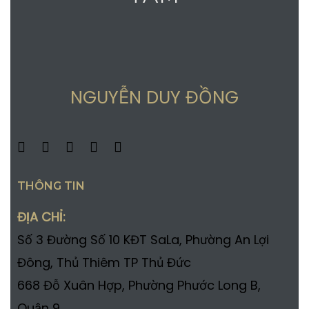
NGUYỄN DUY ĐỒNG
THÔNG TIN
ĐỊA CHỈ:
Số 3 Đường Số 10 KĐT SaLa, Phường An Lợi
Đông, Thủ Thiêm TP Thủ Đức
668 Đỗ Xuân Hợp, Phường Phước Long B,
Quận 9