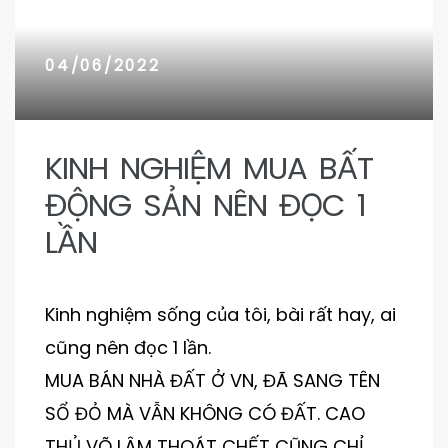
n 9
n 9
04/06/2022
KINH NGHIỆM MUA BẤT
ĐỘNG SẢN NÊN ĐỌC 1
LẦN
Kinh nghiệm sống của tôi, bài rất hay, ai
cũng nên đọc 1 lần.
MUA BÁN NHÀ ĐẤT Ở VN, ĐÃ SANG TÊN
SỔ ĐỎ MÀ VẪN KHÔNG CÓ ĐẤT. CAO
THỦ VÕ LÂM THOÁT CHẾT CŨNG CHỈ