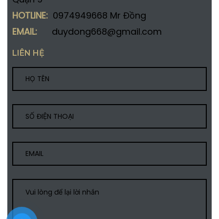
HOTLINE:
0974949668 Mr Đồng
EMAIL:
duydong668@gmail.com
LIÊN HỆ