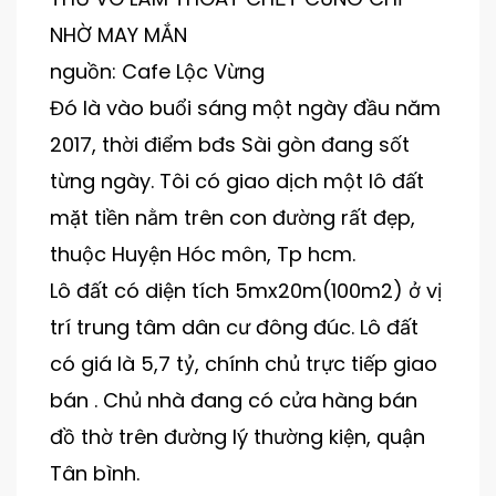
NHỜ MAY MẮN
nguồn: Cafe Lộc Vừng
Đó là vào buổi sáng một ngày đầu năm
2017, thời điểm bđs Sài gòn đang sốt
từng ngày. Tôi có giao dịch một lô đất
mặt tiền nằm trên con đường rất đẹp,
thuộc Huyện Hóc môn, Tp hcm.
Lô đất có diện tích 5mx20m(100m2) ở vị
trí trung tâm dân cư đông đúc. Lô đất
có giá là 5,7 tỷ, chính chủ trực tiếp giao
bán . Chủ nhà đang có cửa hàng bán
đồ thờ trên đường lý thường kiện, quận
Tân bình.