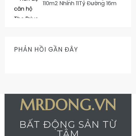
110m2 Nhỉnh 11Tỷ Đường 16m
Cực Mát Mẻ Prive
PHẢN HỒI GẦN ĐÂY
MRDONG.VN
BẤT ĐỘNG SẢN TỪ
TÂM