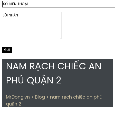
NAM RẠCH CHIẾC AN
PHÚ QUẬN 2
MrDong.vn
>
Blog
>
nam rạch chiếc an phú
quận 2