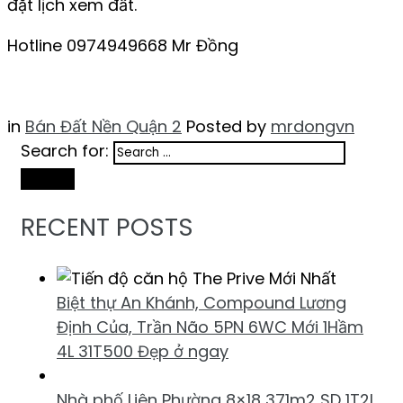
đặt lịch xem đất.
Hotline 0974949668 Mr Đồng
in
Bán Đất Nền Quận 2
Posted by
mrdongvn
Search for:
Search
RECENT POSTS
Biệt thự An Khánh, Compound Lương
Định Của, Trần Não 5PN 6WC Mới 1Hầm
4L 31T500 Đẹp ở ngay
Nhà phố Liên Phường 8×18 371m2 SD 1T2L