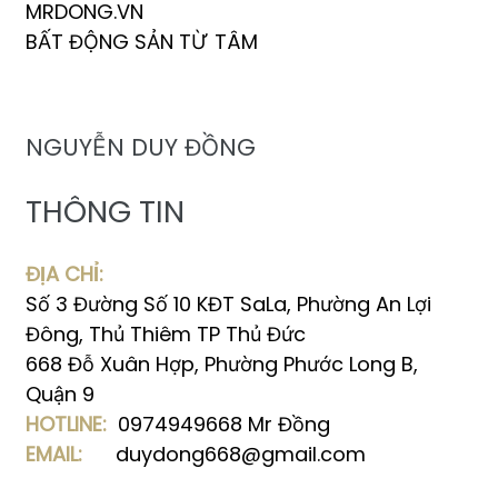
MRDONG.VN
BẤT ĐỘNG SẢN TỪ TÂM
NGUYỄN DUY ĐỒNG
THÔNG TIN
ĐỊA CHỈ:
Số 3 Đường Số 10 KĐT SaLa, Phường An Lợi
Đông, Thủ Thiêm TP Thủ Đức
668 Đỗ Xuân Hợp, Phường Phước Long B,
Quận 9
HOTLINE:
0974949668 Mr Đồng
EMAIL:
duydong668@gmail.com