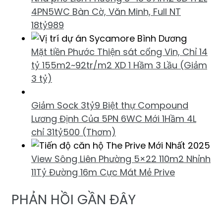
4PN5WC Bàn Cờ, Văn Minh, Full NT
18tỷ989
Mặt tiền Phước Thiện sát cổng Vin, Chỉ 14
tỷ 155m2~92tr/m2 XD 1 Hầm 3 Lầu (Giảm
3 tỷ)
Giảm Sock 3tỷ9 Biệt thự Compound
Lương Định Của 5PN 6WC Mới 1Hầm 4L
chỉ 31tỷ500 (Thơm)
View Sông Liên Phường 5×22 110m2 Nhỉnh
11Tỷ Đường 16m Cực Mát Mẻ Prive
PHẢN HỒI GẦN ĐÂY