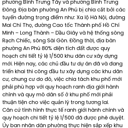
phường Bình Trưng Tây và phường Bình Trưng
Đông. Địa bàn phường An Phú bị chia cắt bởi các
tuyến đường trọng điểm như: Xa lộ Hà Nội, đường
Mai Chí Thọ, đường Cao tốc Thành phố Hồ Chí
Minh – Long Thành – Dầu Giây và hệ thống sông
Rạch Chiếc, sông Sài Gòn. Đồng thời, địa bàn
phường An Phú 80% diện tích đất được quy
hoạch chi tiết tỷ lệ 1/500 khu dân cư xây dựng
mới. Hiện nay, các chủ đầu tư dự án đã và đang
triển khai thi công đầu tư xây dựng các khu dân
cư, chung cư do đó, việc chia tách khu phố mới
phải phù hợp với quy hoạch ranh địa giới hành
chính và quy mô dân số ở khu phố mới phải
thuận tiện cho việc quản lý trong tương lai.
Căn cứ tình hình thực tế ranh giới hành chính và
quy hoạch chi tiết tỷ lệ 1/500 đã được phê duyệt.
Ủy ban nhân dân phường thực hiện sắp xếp khu