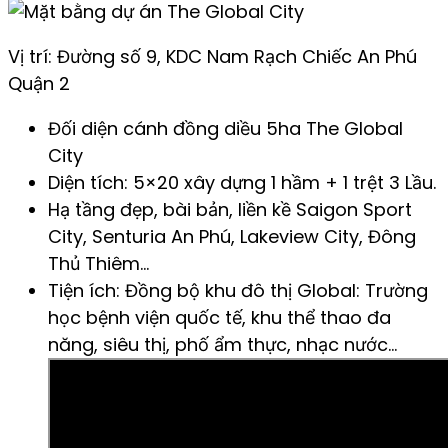
Vị trí: Đường số 9, KDC Nam Rạch Chiếc An Phú
Quận 2
Đối diện cánh đồng diều 5ha The Global
City
Diện tích: 5×20 xây dựng 1 hầm + 1 trệt 3 Lầu.
Hạ tầng đẹp, bài bản, liền kề Saigon Sport
City, Senturia An Phú, Lakeview City, Đông
Thủ Thiêm…
Tiện ích: Đồng bộ khu đô thị Global: Trường
học bệnh viện quốc tế, khu thể thao đa
năng, siêu thị, phố ẩm thực, nhạc nước…