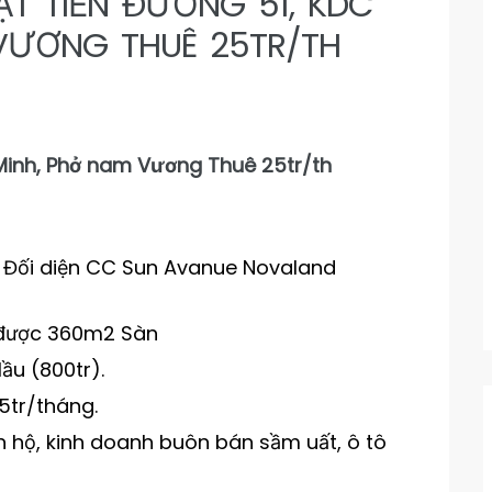
T TIỀN ĐƯỜNG 51, KDC
VƯƠNG THUÊ 25TR/TH
Minh, Phở nam Vương Thuê 25tr/th
h, Đối diện CC Sun Avanue Novaland
g được 360m2 Sàn
ầu (800tr).
5tr/tháng.
ăn hộ, kinh doanh buôn bán sầm uất, ô tô