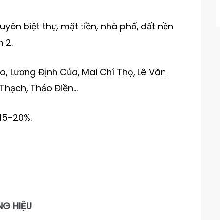
ên biệt thự, mặt tiền, nhà phố, đất nền
 2.
, Lương Định Của, Mai Chí Thọ, Lê Văn
 Thạch, Thảo Điền…
 15-20%.
NG HIỆU