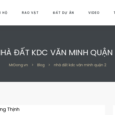
N HỘ
RAO VẶT
ĐẤT DỰ ÁN
VIDEO
HÀ ĐẤT KDC VĂN MINH QUẬN
MrDong.vn
>
Blog
>
nhà đất kdc văn minh quận 2