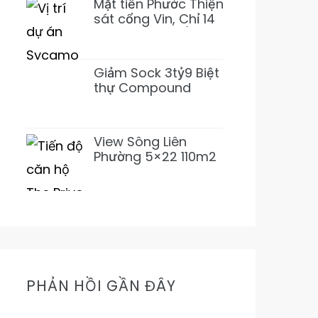
Mặt tiền Phước Thiện
sát cổng Vin, Chỉ 14
tỷ 155m2~92tr/m2
XD 1 Hầm 3 Lầu
(Giảm 3 tỷ)
Giảm Sock 3tỷ9 Biệt
thự Compound
Lương Định Của 5PN
6WC Mới 1Hầm 4L chỉ
31tỷ500 (Thơm)
View Sông Liên
Phường 5×22 110m2
Nhỉnh 11Tỷ Đường
16m Cực Mát Mẻ
Prive
PHẢN HỒI GẦN ĐÂY