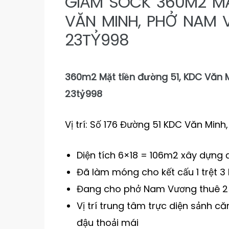
GIẢM SOCK 360M2 MẶ
VĂN MINH, PHỞ NAM 
23TỶ998
360m2 Mặt tiền đường 51, KDC Văn 
23tỷ998
Vị trí: Số 176 Đường 51 KDC Văn Min
Diện tích 6×18 = 106m2 xây dựn
Đã làm móng cho kết cấu 1 trệt 3 l
Đang cho phở Nam Vương thuê 2
Vị trí trung tâm trực diện sảnh c
đậu thoải mái