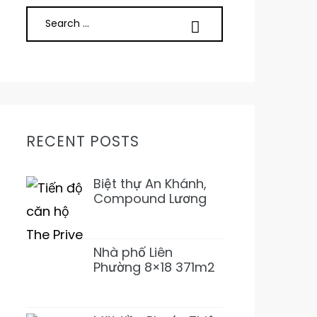
RECENT POSTS
Biệt thự An Khánh,
Compound Lương
Định Của, Trần Não
5PN 6WC Mới 1Hầm
4L 31T500 Đẹp ở
Nhà phố Liên
ngay
Phường 8×18 371m2
SD 1T2L 4PN5WC
Bàn Cờ, Văn Minh,
Full NT 18tỷ989