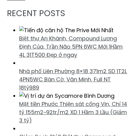
RECENT POSTS
Biệt thự An Khánh, Compound Lương
Định Của, Trần Não 5PN 6WC Mới 1Hầm
4L 31T500 Đẹp ở ngay
Nhà phố Liên Phường 8×18 371m2 SD 1T2L
4PN5WC Bàn Cờ, Văn Minh, Full NT
18tỷ989
Mặt tiền Phước Thiện sát cổng Vin, Chỉ 14
tỷ 155m2~92tr/m2 XD 1 Hầm 3 Lầu (Giảm
3 tỷ)