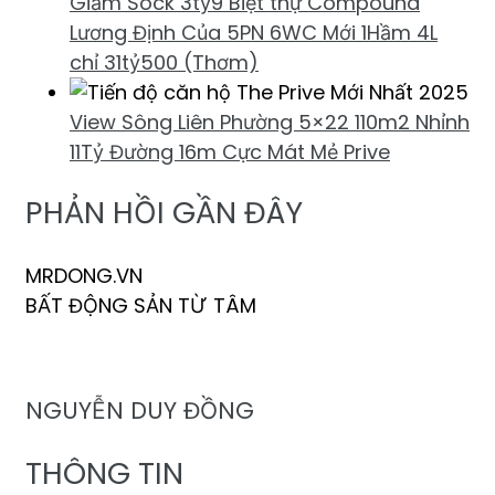
Giảm Sock 3tỷ9 Biệt thự Compound
Lương Định Của 5PN 6WC Mới 1Hầm 4L
chỉ 31tỷ500 (Thơm)
View Sông Liên Phường 5×22 110m2 Nhỉnh
11Tỷ Đường 16m Cực Mát Mẻ Prive
PHẢN HỒI GẦN ĐÂY
MRDONG.VN
BẤT ĐỘNG SẢN TỪ TÂM
NGUYỄN DUY ĐỒNG
THÔNG TIN