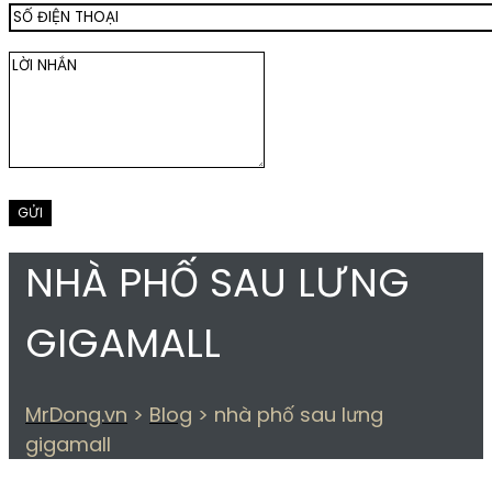
NHÀ PHỐ SAU LƯNG
GIGAMALL
MrDong.vn
>
Blog
>
nhà phố sau lưng
gigamall