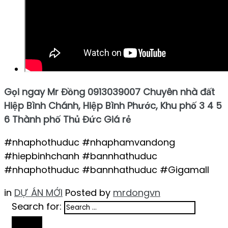
Gọi ngay Mr Đồng 0913039007 Chuyên nhà đất
Hiệp Bình Chánh, Hiệp Bình Phước, Khu phố 3 4 5
6 Thành phố Thủ Đức Giá rẻ
#nhaphothuduc #nhaphamvandong
#hiepbinhchanh #bannhathuduc
#nhaphothuduc #bannhathuduc #Gigamall
in
DỰ ÁN MỚI
Posted by
mrdongvn
Search for:
Search