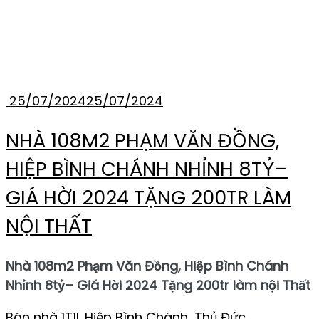
THẺ:
NHÀ PHỐ SAU
LƯNG GIGAMALL
25/07/2024
25/07/2024
NHÀ 108M2 PHẠM VĂN ĐỒNG,
HIỆP BÌNH CHÁNH NHỈNH 8TỶ–
GIÁ HỜI 2024 TẶNG 200TR LÀM
NỘI THẤT
Nhà 108m2 Phạm Văn Đồng, Hiệp Bình Chánh
Nhỉnh 8tỷ– Giá Hời 2024 Tặng 200tr làm nội Thất
Bán nhà 1T1L Hiệp Bình Chánh, Thủ Đức