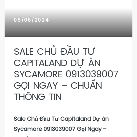
n 9
n 9
05/06/2024
SALE CHỦ ĐẦU TƯ
CAPITALAND DỰ ÁN
SYCAMORE 0913039007
GỌI NGAY – CHUẨN
THÔNG TIN
Sale Chủ Đầu Tư Capitaland Dự án
Sycamore 0913039007 Gọi Ngay –