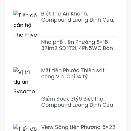
Biệt thự An Khánh,
Compound Lương Định Của,
Trần Não 5PN 6WC Mới 1Hầm
4L 31T500 Đẹp ở ngay
Nhà phố Liên Phường 8×18
371m2 SD 1T2L 4PN5WC Bàn
Cờ, Văn Minh, Full NT 18tỷ989
Mặt tiền Phước Thiện sát
cổng Vin, Chỉ 14 tỷ
155m2~92tr/m2 XD 1 Hầm 3
Lầu (Giảm 3 tỷ)
Giảm Sock 3tỷ9 Biệt thự
Compound Lương Định Của
5PN 6WC Mới 1Hầm 4L chỉ
31tỷ500 (Thơm)
View Sông Liên Phường 5×22