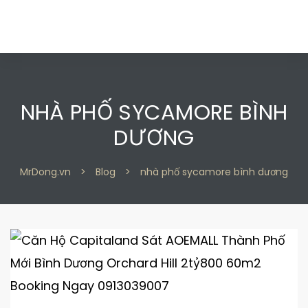
NHÀ PHỐ SYCAMORE BÌNH
DƯƠNG
 2
 2
MrDong.vn
>
Blog
>
nhà phố sycamore bình dương
 9
 9
n 2
n 2