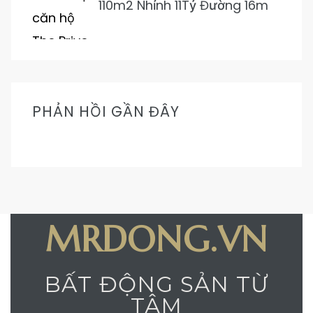
110m2 Nhỉnh 11Tỷ Đường 16m
Cực Mát Mẻ Prive
PHẢN HỒI GẦN ĐÂY
MRDONG.VN
BẤT ĐỘNG SẢN TỪ
TÂM