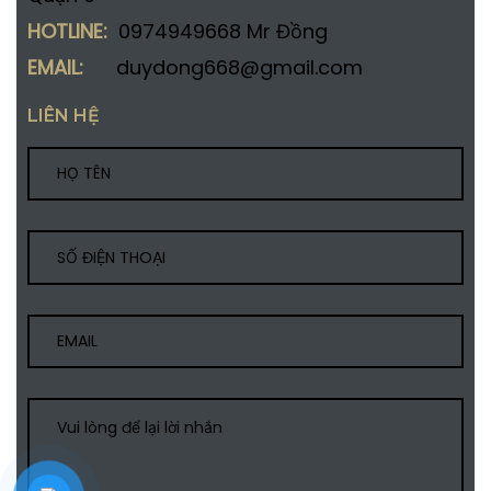
HOTLINE:
0974949668 Mr Đồng
EMAIL:
duydong668@gmail.com
LIÊN HỆ