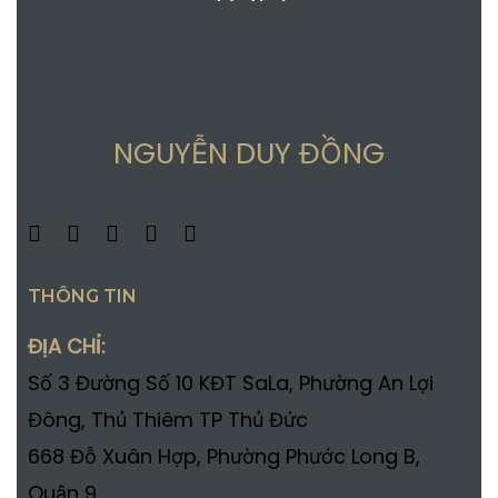
NGUYỄN DUY ĐỒNG
THÔNG TIN
ĐỊA CHỈ:
Số 3 Đường Số 10 KĐT SaLa, Phường An Lợi
Đông, Thủ Thiêm TP Thủ Đức
668 Đỗ Xuân Hợp, Phường Phước Long B,
Quận 9