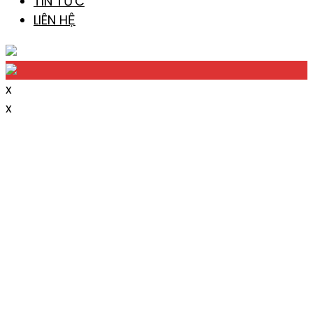
TIN TỨC
LIÊN HỆ
x
x