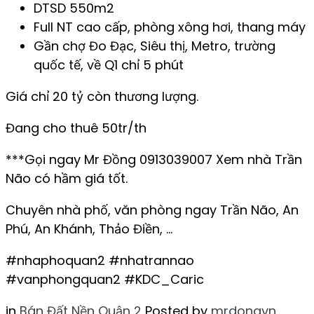
DTSD 550m2
Full NT cao cấp, phòng xông hơi, thang máy
Gần chợ Đo Đạc, Siêu thị, Metro, trường
quốc tế, về Q1 chỉ 5 phút
Giá chỉ 20 tỷ còn thương lượng.
Đang cho thuê 50tr/th
***Gọi ngay Mr Đồng 0913039007 Xem nhà Trần
Não có hầm giá tốt.
Chuyên nhà phố, văn phòng ngay Trần Não, An
Phú, An Khánh, Thảo Điền, …
#nhaphoquan2 #nhatrannao
#vanphongquan2 #KDC_Caric
in
Bán Đất Nền Quận 2
Posted by
mrdongvn