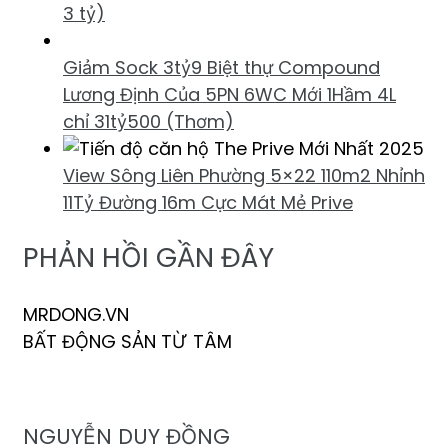
3 tỷ)
Giảm Sock 3tỷ9 Biệt thự Compound
Lương Định Của 5PN 6WC Mới 1Hầm 4L
chỉ 31tỷ500 (Thơm)
View Sông Liên Phường 5×22 110m2 Nhỉnh
11Tỷ Đường 16m Cực Mát Mẻ Prive
PHẢN HỒI GẦN ĐÂY
MRDONG.VN
BẤT ĐỘNG SẢN TỪ TÂM
NGUYỄN DUY ĐỒNG