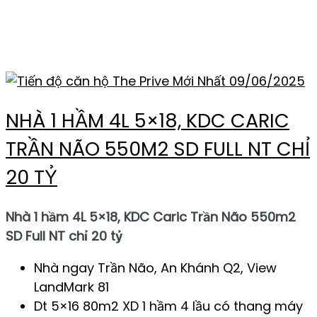
NÃO QUẬN 2
09/06/2025
NHÀ 1 HẦM 4L 5×18, KDC CARIC
TRẦN NÃO 550M2 SD FULL NT CHỈ
20 TỶ
Nhà 1 hầm 4L 5×18, KDC Caric Trần Não 550m2
SD Full NT chỉ 20 tỷ
Nhà ngay Trần Não, An Khánh Q2, View
LandMark 81
Dt 5×16 80m2 XD 1 hầm 4 lầu có thang máy