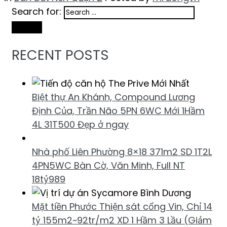
Search for:
Search
RECENT POSTS
Biệt thự An Khánh, Compound Lương
Định Của, Trần Não 5PN 6WC Mới 1Hầm
4L 31T500 Đẹp ở ngay
Nhà phố Liên Phường 8×18 371m2 SD 1T2L
4PN5WC Bàn Cờ, Văn Minh, Full NT
18tỷ989
Mặt tiền Phước Thiện sát cổng Vin, Chỉ 14
tỷ 155m2~92tr/m2 XD 1 Hầm 3 Lầu (Giảm