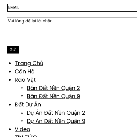
Trang Chủ
Căn Hộ
Rao Vặt
Bán Đất Nền Quận 2
Bán Đất Nền Quận 9
Đất Dự Án
Dự Án Đất Nền Quận 2
Dự Án Đất Nền Quận 9
Video