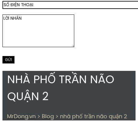
NHÀ PHỐ TRẦN NÃO
QUẬN 2
MrDong.vn
>
Blog
>
nhà phố trần não quận 2
THẺ:
NHÀ PHỐ TRẦN