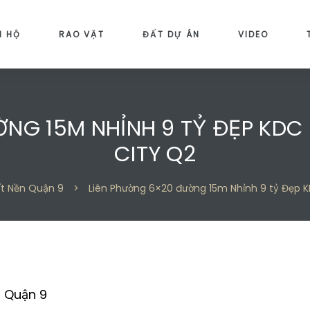
N HỘ
RAO VẶT
ĐẤT DỰ ÁN
VIDEO
NG 15M NHỈNH 9 TỶ ĐẸP KDC
CITY Q2
t Nền Quận 9
>
Liên Phường 6×20 đường 15m Nhỉnh 9 tỷ Đẹp K