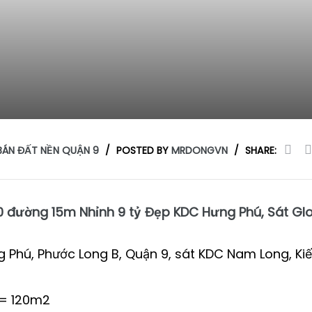
BÁN ĐẤT NỀN QUẬN 9
POSTED BY
MRDONGVN
SHARE:
0 đường 15m Nhỉnh 9 tỷ Đẹp KDC Hưng Phú, Sát Glo
ng Phú, Phước Long B, Quận 9, sát KDC Nam Long, Ki
0= 120m2