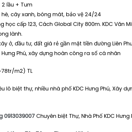
t 2 lầu + Tum
 hè, cây xanh, bóng mát, bảo vệ 24/24
ng học cấp 123, Cách Global City 800m. KDC Văn Mi
ong lành.
y ở, đầu tư, đất giá rẻ gần mặt tiền đường Liên Ph
ty Hưng Phú, xây dựng hoàn công ra sổ cá nhân
(~78tr/m2) TL
u lô biệt thự, nhiều nhà phố KDC Hưng Phú, Xây dựn
g 0913039007
Chuyên biệt Thự, Nhà Phố KDC Hưng P