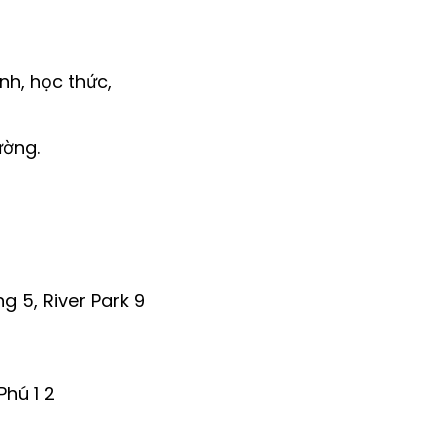
nh, học thức,
ường.
g 5, River Park 9
hú 1 2