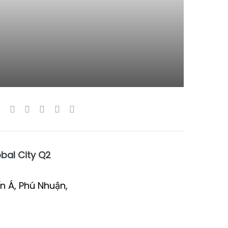
bal City Q2
ến Á, Phú Nhuận,