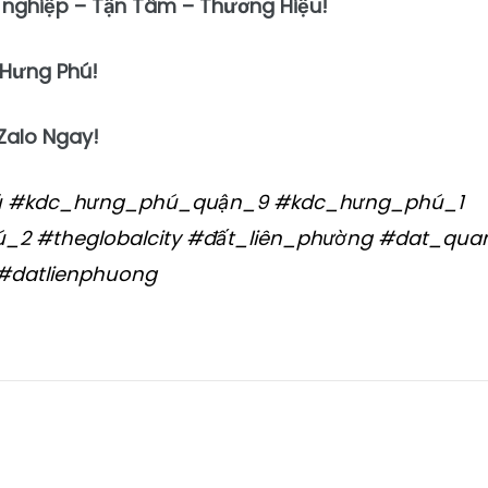
 nghiệp – Tận Tâm – Thương Hiệu!
 Hưng Phú!
Zalo Ngay!
ú #kdc_hưng_phú_quận_
9
#kdc_hưng_phú_1
2 #theglobalcity
#đất_liên_phường #dat_qua
#datlienphuong