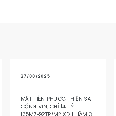
27/08/2025
MẶT TIỀN PHƯỚC THIỆN SÁT
CỔNG VIN, CHỈ 14 TỶ
155M2~92TR/M2 XD 1 HẦM 3