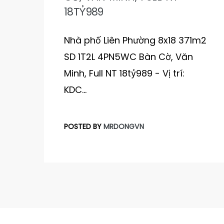
18TỶ989
Nhà phố Liên Phường 8x18 371m2
SD 1T2L 4PN5WC Bàn Cờ, Văn
Minh, Full NT 18tỷ989 - Vị trí:
KDC…
POSTED BY
MRDONGVN