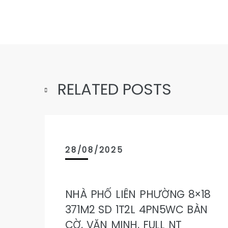
RELATED POSTS
28/08/2025
NHÀ PHỐ LIÊN PHƯỜNG 8×18
371M2 SD 1T2L 4PN5WC BÀN
CỜ, VĂN MINH, FULL NT