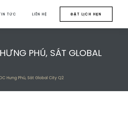
TIN TỨC
LIÊN HỆ
ĐẶT LỊCH HẸN
 HƯNG PHÚ, SÁT GLOBAL
DC Hưng Phú, Sát Global City Q2