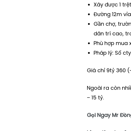
Xây được 1 trệ
Đường 12m vỉa
Gần chợ, trườ
dân trí cao, tr
Phù hợp mua xâ
Pháp lý: Sổ c
Giá chỉ 9tỷ 360 
Ngoài ra còn nhiề
– 15 tỷ.
Gọi Ngay Mr Đồn