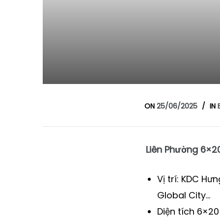
ON
25/06/2025
IN
Liên Phường 6×2
Vị trí: KDC Hư
Global City…
Diện tích 6×2