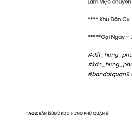
Làm việc chuyên
**** Khu Dân Cư
*****Gọi Ngay – 
#đất_hưng_ph
#kdc_hưng_phú_
#bandatquan9 
TAGS:
BÁN 120M2 KDC HƯNG PHÚ QUẬN 9