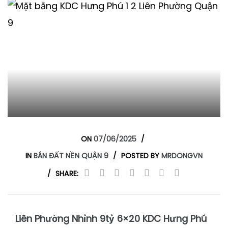
n 9
n 9
ON
07/06/2025
IN
BÁN ĐẤT NỀN QUẬN 9
POSTED BY
MRDONGVN
SHARE:
Liên Phường Nhỉnh 9tỷ 6×20
KDC Hưng Phú