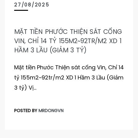
27/08/2025
MẶT TIỀN PHƯỚC THIỆN SÁT CỔNG
VIN, CHỈ 14 TỶ 155M2~92TR/M2 XD 1
HẦM 3 LẦU (GIẢM 3 TỶ)
Mặt tiền Phước Thiện sát cổng Vin, Chỉ 14
tỷ 155m2~92tr/m2 XD 1 Hầm 3 Lầu (Giảm
3 tỷ) Vị…
POSTED BY
MRDONGVN