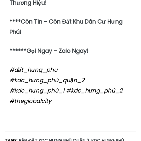
Thương Hiệu!
****Còn Tin – Còn Đất Khu Dân Cư Hưng
Phú!
******Gọi Ngay – Zalo Ngay!
#đất_hưng_phú
#kdc_hưng_phú_quận_2
#kdc_hưng_phú_1 #kdc_hưng_phú_2
#theglobalcity
TAGS:
BÁN ĐẤT KDC HƯNG PHÚ QUẬN 2
,
KDC HƯNG PHÚ
,