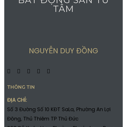
TÂM
NGUYỄN DUY ĐỒNG
THÔNG TIN
ĐỊA CHỈ:
Số 3 Đường Số 10 KĐT SaLa, Phường An Lợi
Đông, Thủ Thiêm TP Thủ Đức