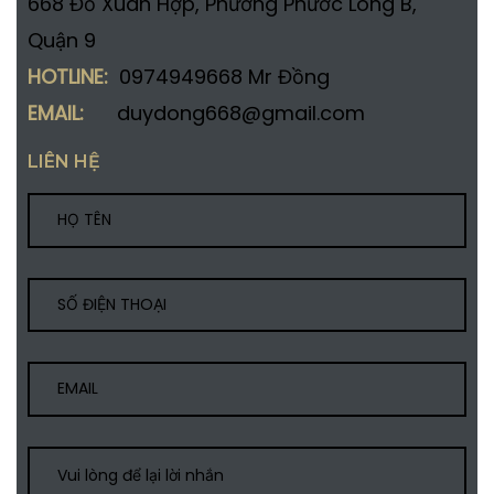
668 Đỗ Xuân Hợp, Phường Phước Long B,
Quận 9
HOTLINE:
0974949668 Mr Đồng
EMAIL:
duydong668@gmail.com
LIÊN HỆ