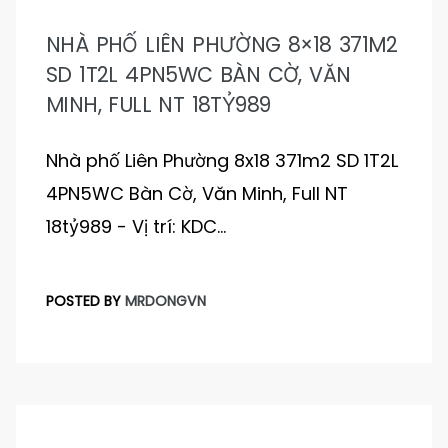
NHÀ PHỐ LIÊN PHƯỜNG 8×18 371M2
SD 1T2L 4PN5WC BÀN CỜ, VĂN
MINH, FULL NT 18TỶ989
Nhà phố Liên Phường 8x18 371m2 SD 1T2L
4PN5WC Bàn Cờ, Văn Minh, Full NT
18tỷ989 - Vị trí: KDC…
POSTED BY
MRDONGVN