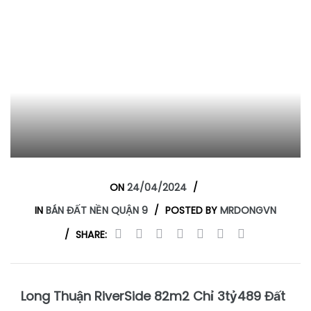
n 9
n 9
ON
24/04/2024
IN
BÁN ĐẤT NỀN QUẬN 9
POSTED BY
MRDONGVN
SHARE:
Long Thuận RiverSide 82m2 Chỉ 3tỷ489 Đất