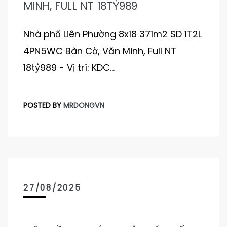
MINH, FULL NT 18TỶ989
Nhà phố Liên Phường 8x18 371m2 SD 1T2L
4PN5WC Bàn Cờ, Văn Minh, Full NT
18tỷ989 - Vị trí: KDC…
POSTED BY
MRDONGVN
27/08/2025