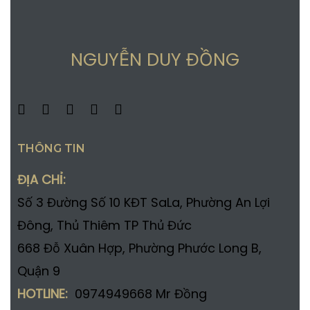
NGUYỄN DUY ĐỒNG
THÔNG TIN
ĐỊA CHỈ:
Số 3 Đường Số 10 KĐT SaLa, Phường An Lợi
Đông, Thủ Thiêm TP Thủ Đức
668 Đỗ Xuân Hợp, Phường Phước Long B,
Quận 9
HOTLINE:
0974949668 Mr Đồng