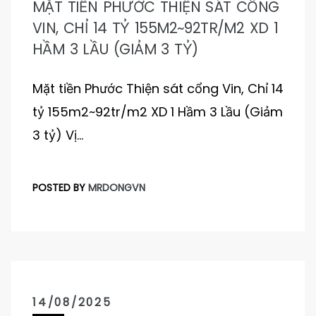
MẶT TIỀN PHƯỚC THIỆN SÁT CỔNG
VIN, CHỈ 14 TỶ 155M2~92TR/M2 XD 1
HẦM 3 LẦU (GIẢM 3 TỶ)
Mặt tiền Phước Thiện sát cổng Vin, Chỉ 14
tỷ 155m2~92tr/m2 XD 1 Hầm 3 Lầu (Giảm
3 tỷ) Vị…
POSTED BY
MRDONGVN
14/08/2025